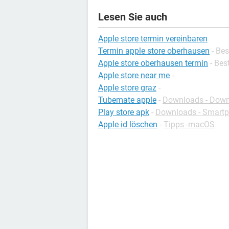
Lesen Sie auch
Apple store termin vereinbaren
Termin apple store oberhausen
- Be
Apple store oberhausen termin
- Bes
Apple store near me
-
Apple store graz
-
Tubemate apple
-
Downloads - Down
Play store apk
-
Downloads - Smart
Apple id löschen
-
Tipps -macOS