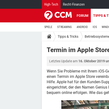
High-Tech
Recht-Finanzen
FORUM
TIPPS & 
SPIELE
STREAMING
ANDROID
IOS
WIND
Tipps & Tricks
Betriebssystem
Termin im Apple Stor
Letztes Update am
16. Oktober 2019 u
Wenn Sie Probleme mit Ihrem iOS-G
einen Termin im Apple Store vereinb
Hilfe. Apple hat für den Kunden-Supp
eingerichtet, der den Namen Genius 
bequem online erfolgen. Wie das geht