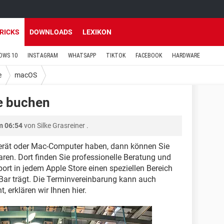
TRICKS
DOWNLOADS
LEXIKON
OWS 10
INSTAGRAM
WHATSAPP
TIKTOK
FACEBOOK
HARDWARE
e
macOS
e buchen
m 06:54
von
Silke Grasreiner
.
erät oder Mac-Computer haben, dann können Sie
aren. Dort finden Sie professionelle Beratung und
ort in jedem Apple Store einen speziellen Bereich
Bar trägt. Die Terminvereinbarung kann auch
, erklären wir Ihnen hier.