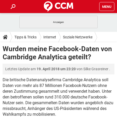
MENU
HOME
SPIELE
STREAMING
TIPPS & TRICKS
Tipps & Tricks
Internet
Soziale Netzwerke
ANDROID
IOS
SPIELE
STREAMING
DOWNLOADS
Wurden meine Facebook-Daten von
Facebook
WINDOWS 10
INSTAGRAM
ANDROID
IOS
Cambridge Analytica geteilt?
WHATSAPP
SPIELE
TIKTOK
STREAMING
FORUM
WINDOWS 10
INSTAGRAM
FACEBOOK
ANDROID
HARDWARE
IOS
Letztes Update am
19. April 2018 um 23:20
von
Silke Grasreiner
.
WHATSAPP
SPIELE
TIKTOK
STREAMING
LEXIKON
WINDOWS 10
INSTAGRAM
FACEBOOK
ANDROID
HARDWARE
IOS
Die britische Datenanalysefirma Cambridge Analytica soll
WHATSAPP
SPIELE
TIKTOK
STREAMING
Daten von mehr als 87 Millionen Facebook-Nutzern ohne
WINDOWS 10
INSTAGRAM
deren Zustimmung gesammelt und verwendet haben. Unter
FACEBOOK
ANDROID
HARDWARE
IOS
den betroffenen sollen rund 310.000 deutsche Facebook-
WHATSAPP
TIKTOK
WINDOWS 10
INSTAGRAM
Nutzer sein. Die gesammelten Daten wurden angeblich dazu
FACEBOOK
HARDWARE
missbraucht, Anhänger des US-Präsidenten während des
WHATSAPP
TIKTOK
Wahlkampfs zu mobilisieren.