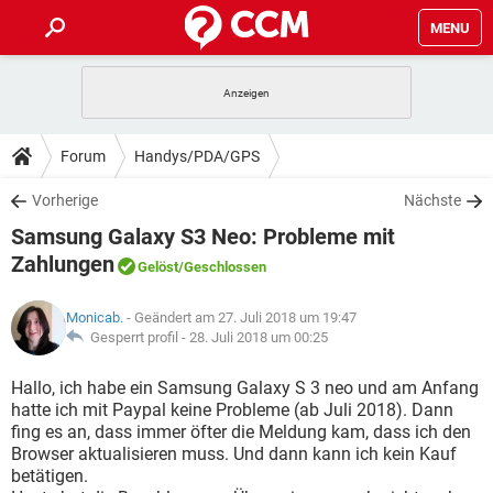
MENU
HOME
SPIELE
STREAMING
TIPPS & TRICKS
Forum
Handys/PDA/GPS
ANDROID
IOS
SPIELE
STREAMING
DOWNLOADS
Vorherige
Nächste
WINDOWS 10
INSTAGRAM
ANDROID
IOS
Samsung Galaxy S3 Neo: Probleme mit
WHATSAPP
SPIELE
TIKTOK
STREAMING
FORUM
WINDOWS 10
INSTAGRAM
Zahlungen
Gelöst
/Geschlossen
FACEBOOK
ANDROID
HARDWARE
IOS
WHATSAPP
SPIELE
TIKTOK
STREAMING
LEXIKON
WINDOWS 10
INSTAGRAM
Monicab.
- Geändert am 27. Juli 2018 um 19:47
FACEBOOK
ANDROID
HARDWARE
IOS
Gesperrt profil -
28. Juli 2018 um 00:25
WHATSAPP
SPIELE
TIKTOK
STREAMING
WINDOWS 10
INSTAGRAM
Hallo, ich habe ein Samsung Galaxy S 3 neo und am Anfang
FACEBOOK
ANDROID
HARDWARE
IOS
WHATSAPP
TIKTOK
hatte ich mit Paypal keine Probleme (ab Juli 2018). Dann
WINDOWS 10
INSTAGRAM
fing es an, dass immer öfter die Meldung kam, dass ich den
FACEBOOK
HARDWARE
Browser aktualisieren muss. Und dann kann ich kein Kauf
WHATSAPP
TIKTOK
betätigen.