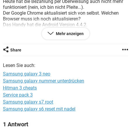
Heute hat die Bezahlung per Überweisung auch nicht mehr
FACEBOOK
HARDWARE
funktioniert (nein, ich bin nicht Pleite...).
Der Google Chrome aktualisiert sich von selbst. Welchen
Browser muss ich noch aktualisieren?
Das Handy hat die Android Version 4.4.2.
Paypal hilft mir nicht, da das Problem mit dem Browser
Mehr anzeigen
zusammen hängt. Ist mein Handy nicht aktuell genug, um so
zu zahlen?
Muss ich mich ein neueres Modell kaufen?
Share
Welches dann?
Bitte, hilfe. Ich will nicht mit dem Laptop zahlen, wenn ich
Lesen Sie auch:
mir was runter lade, möchte ich es auf das Handy haben.
Samsung galaxy 3 neo
Samsung galaxy nummer unterdrücken
Hitman 3 cheats
Service pack 3
Samsung galaxy s7 root
Samsung galaxy s6 reset mit nadel
1 Antwort