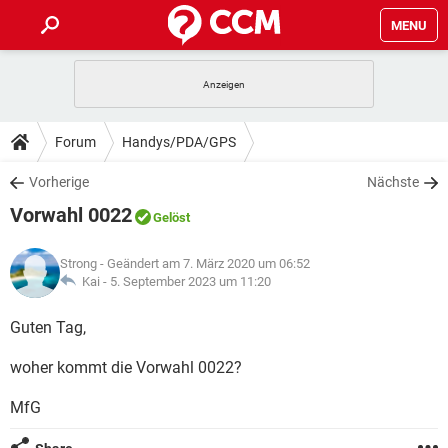
MENU
HOME
SPIELE
STREAMING
TIPPS & TRICKS
Forum
Handys/PDA/GPS
ANDROID
IOS
SPIELE
STREAMING
DOWNLOADS
Vorherige
Nächste
WINDOWS 10
INSTAGRAM
ANDROID
IOS
Vorwahl 0022
WHATSAPP
SPIELE
TIKTOK
STREAMING
Gelöst
FORUM
WINDOWS 10
INSTAGRAM
FACEBOOK
ANDROID
HARDWARE
IOS
Strong
- Geändert am 7. März 2020 um 06:52
WHATSAPP
SPIELE
TIKTOK
STREAMING
LEXIKON
Kai -
5. September 2023 um 11:20
WINDOWS 10
INSTAGRAM
FACEBOOK
ANDROID
HARDWARE
IOS
WHATSAPP
SPIELE
TIKTOK
STREAMING
Guten Tag,
WINDOWS 10
INSTAGRAM
FACEBOOK
ANDROID
HARDWARE
IOS
woher kommt die Vorwahl 0022?
WHATSAPP
TIKTOK
WINDOWS 10
INSTAGRAM
FACEBOOK
HARDWARE
MfG
WHATSAPP
TIKTOK