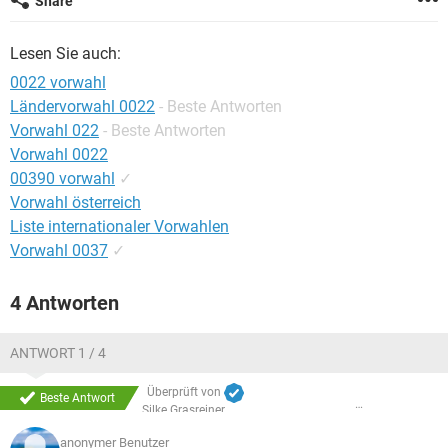
Share
FACEBOOK
HARDWARE
Lesen Sie auch:
0022 vorwahl
Ländervorwahl 0022
- Beste Antworten
Vorwahl 022
- Beste Antworten
Vorwahl 0022
00390 vorwahl
✓
Vorwahl österreich
Liste internationaler Vorwahlen
Vorwahl 0037
✓
4 Antworten
ANTWORT 1 / 4
Überprüft von
Beste Antwort
Silke Grasreiner
anonymer Benutzer