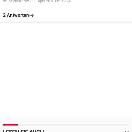
Momoli779z
-
11. April 2016 um 12:24
2 Antworten