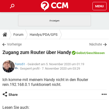
MENU
HOME
SPIELE
STREAMING
TIPPS & TRICKS
Forum
Handys/PDA/GPS
ANDROID
IOS
SPIELE
STREAMING
DOWNLOADS
Vorherige
Nächste
WINDOWS 10
INSTAGRAM
ANDROID
IOS
Zugang zum Router über Handy
WHATSAPP
SPIELE
TIKTOK
STREAMING
Gelöst
/Geschlossen
FORUM
WINDOWS 10
INSTAGRAM
FACEBOOK
ANDROID
HARDWARE
IOS
Torro51
- Geändert am 5. November 2020 um 01:19
WHATSAPP
SPIELE
TIKTOK
STREAMING
LEXIKON
Gesperrt profil -
7. November 2020 um 03:29
WINDOWS 10
INSTAGRAM
FACEBOOK
ANDROID
HARDWARE
IOS
WHATSAPP
SPIELE
TIKTOK
STREAMING
Ich komme mit meinem Handy nicht in den Router
WINDOWS 10
INSTAGRAM
rein.192.168.0.1 funktioniert nicht.
FACEBOOK
ANDROID
HARDWARE
IOS
WHATSAPP
TIKTOK
WINDOWS 10
INSTAGRAM
Share
FACEBOOK
HARDWARE
WHATSAPP
TIKTOK
Lesen Sie auch: