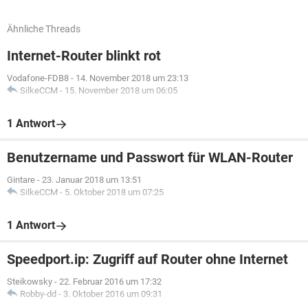
Ähnliche Threads
Internet-Router blinkt rot
Vodafone-FDB8
-
14. November 2018 um 23:13
SilkeCCM
-
15. November 2018 um 06:05
1 Antwort
Benutzername und Passwort für WLAN-Router
Gintare
-
23. Januar 2018 um 13:51
SilkeCCM
-
5. Oktober 2018 um 07:25
1 Antwort
Speedport.ip: Zugriff auf Router ohne Internet
Steikowsky
-
22. Februar 2016 um 17:32
Robby-dd
-
3. Oktober 2016 um 09:31