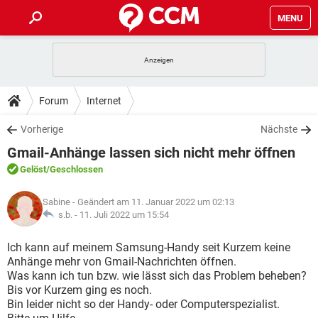
MENU
HOME
SPIELE
STREAMING
TIPPS & TRICKS
Forum
Internet
ANDROID
IOS
SPIELE
STREAMING
DOWNLOADS
Vorherige
Nächste
WINDOWS 10
INSTAGRAM
ANDROID
IOS
Gmail-Anhänge lassen sich nicht mehr öffnen
WHATSAPP
SPIELE
TIKTOK
STREAMING
FORUM
WINDOWS 10
INSTAGRAM
Gelöst
/Geschlossen
FACEBOOK
ANDROID
HARDWARE
IOS
WHATSAPP
SPIELE
TIKTOK
STREAMING
LEXIKON
WINDOWS 10
Sabine
- Geändert am 11. Januar 2022 um 02:13
INSTAGRAM
FACEBOOK
ANDROID
HARDWARE
IOS
s.b. -
11. Juli 2022 um 15:54
WHATSAPP
SPIELE
TIKTOK
STREAMING
WINDOWS 10
INSTAGRAM
Ich kann auf meinem Samsung-Handy seit Kurzem keine
FACEBOOK
ANDROID
HARDWARE
IOS
Anhänge mehr von Gmail-Nachrichten öffnen.
WHATSAPP
TIKTOK
Was kann ich tun bzw. wie lässt sich das Problem beheben?
WINDOWS 10
INSTAGRAM
FACEBOOK
HARDWARE
Bis vor Kurzem ging es noch.
WHATSAPP
TIKTOK
Bin leider nicht so der Handy- oder Computerspezialist.