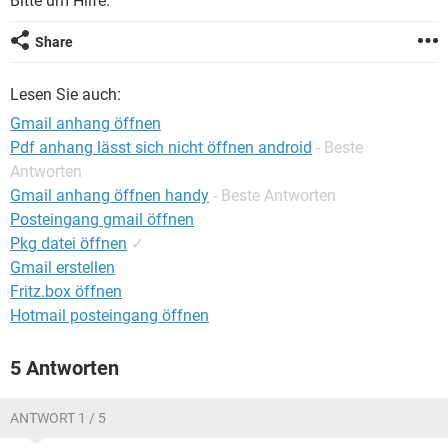
Bitte um Hilfe.
FACEBOOK
HARDWARE
Share
Lesen Sie auch:
Gmail anhang öffnen
Pdf anhang lässt sich nicht öffnen android
- Beste
Antworten
Gmail anhang öffnen handy
- Beste Antworten
Posteingang gmail öffnen
Pkg datei öffnen
✓
Gmail erstellen
Fritz.box öffnen
Hotmail posteingang öffnen
5 Antworten
ANTWORT 1 / 5