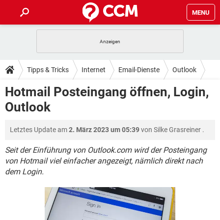
MENU
HOME
SPIELE
STREAMING
TIPPS & TRICKS
Tipps & Tricks
Internet
Email-Dienste
Outlook
ANDROID
IOS
SPIELE
STREAMING
DOWNLOADS
Hotmail Posteingang öffnen, Login,
WINDOWS 10
INSTAGRAM
ANDROID
IOS
Outlook
WHATSAPP
SPIELE
TIKTOK
STREAMING
FORUM
WINDOWS 10
INSTAGRAM
FACEBOOK
ANDROID
HARDWARE
IOS
Letztes Update am
2. März 2023 um 05:39
von
Silke Grasreiner
.
WHATSAPP
SPIELE
TIKTOK
STREAMING
LEXIKON
WINDOWS 10
INSTAGRAM
FACEBOOK
ANDROID
HARDWARE
IOS
Seit der Einführung von Outlook.com wird der Posteingang
WHATSAPP
SPIELE
TIKTOK
STREAMING
von Hotmail viel einfacher angezeigt, nämlich direkt nach
WINDOWS 10
INSTAGRAM
dem Login.
FACEBOOK
ANDROID
HARDWARE
IOS
WHATSAPP
TIKTOK
WINDOWS 10
INSTAGRAM
FACEBOOK
HARDWARE
WHATSAPP
TIKTOK