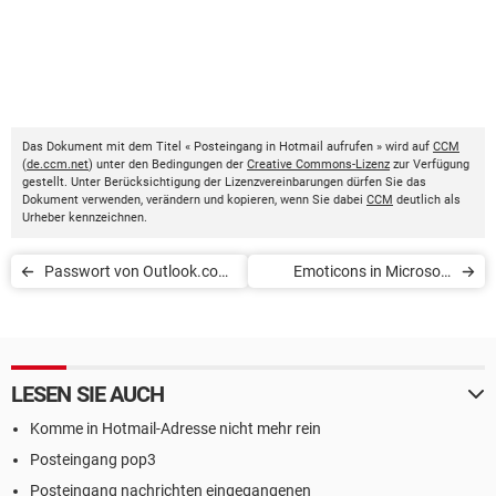
Das Dokument mit dem Titel « Posteingang in Hotmail aufrufen » wird auf
CCM
(
de.ccm.net
) unter den Bedingungen der
Creative Commons-Lizenz
zur Verfügung
gestellt. Unter Berücksichtigung der Lizenzvereinbarungen dürfen Sie das
Dokument verwenden, verändern und kopieren, wenn Sie dabei
CCM
deutlich als
Urheber kennzeichnen.
Passwort von Outlook.com-
Emoticons in Microsoft
bzw. Hotmail-Konto ändern
Outlook einfügen
LESEN SIE AUCH
Komme in Hotmail-Adresse nicht mehr rein
Posteingang pop3
Posteingang nachrichten eingegangenen