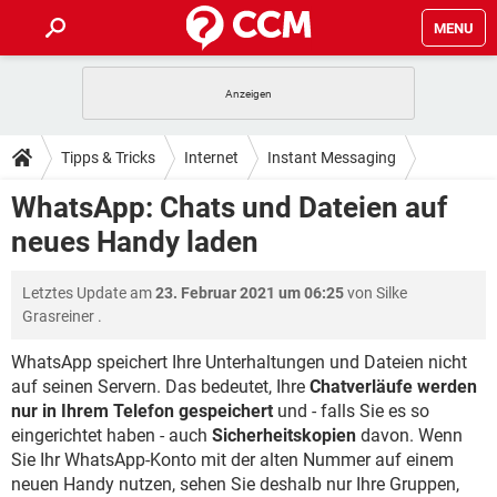
MENU
HOME
SPIELE
STREAMING
TIPPS & TRICKS
Tipps & Tricks
Internet
Instant Messaging
ANDROID
IOS
SPIELE
STREAMING
DOWNLOADS
WhatsApp: Chats und Dateien auf
WhatsApp
WINDOWS 10
INSTAGRAM
ANDROID
IOS
neues Handy laden
WHATSAPP
SPIELE
TIKTOK
STREAMING
FORUM
WINDOWS 10
INSTAGRAM
FACEBOOK
ANDROID
HARDWARE
IOS
Letztes Update am
23. Februar 2021 um 06:25
von
Silke
WHATSAPP
SPIELE
TIKTOK
STREAMING
LEXIKON
WINDOWS 10
Grasreiner
.
INSTAGRAM
FACEBOOK
ANDROID
HARDWARE
IOS
WHATSAPP
SPIELE
TIKTOK
STREAMING
WhatsApp speichert Ihre Unterhaltungen und Dateien nicht
WINDOWS 10
INSTAGRAM
auf seinen Servern. Das bedeutet, Ihre
Chatverläufe werden
FACEBOOK
ANDROID
HARDWARE
IOS
nur in Ihrem Telefon gespeichert
und - falls Sie es so
WHATSAPP
TIKTOK
WINDOWS 10
INSTAGRAM
eingerichtet haben - auch
Sicherheitskopien
davon. Wenn
FACEBOOK
HARDWARE
Sie Ihr WhatsApp-Konto mit der alten Nummer auf einem
WHATSAPP
TIKTOK
neuen Handy nutzen, sehen Sie deshalb nur Ihre Gruppen,