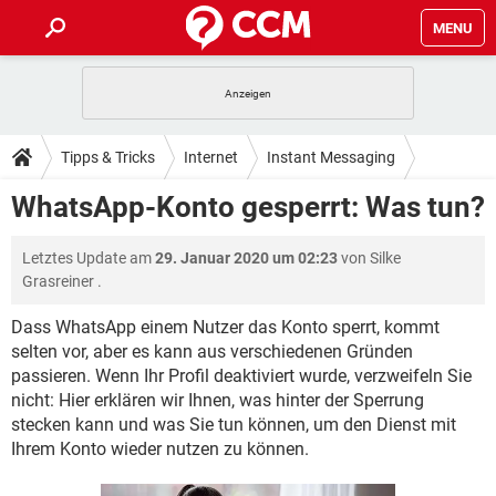
MENU
HOME
SPIELE
STREAMING
TIPPS & TRICKS
Tipps & Tricks
Internet
Instant Messaging
ANDROID
IOS
SPIELE
STREAMING
DOWNLOADS
WhatsApp-Konto gesperrt: Was tun?
WhatsApp
WINDOWS 10
INSTAGRAM
ANDROID
IOS
WHATSAPP
SPIELE
TIKTOK
STREAMING
FORUM
Letztes Update am
29. Januar 2020 um 02:23
von
Silke
WINDOWS 10
INSTAGRAM
FACEBOOK
ANDROID
HARDWARE
IOS
Grasreiner
.
WHATSAPP
SPIELE
TIKTOK
STREAMING
LEXIKON
WINDOWS 10
INSTAGRAM
Dass WhatsApp einem Nutzer das Konto sperrt, kommt
FACEBOOK
ANDROID
HARDWARE
IOS
selten vor, aber es kann aus verschiedenen Gründen
WHATSAPP
SPIELE
TIKTOK
STREAMING
WINDOWS 10
INSTAGRAM
passieren. Wenn Ihr Profil deaktiviert wurde, verzweifeln Sie
FACEBOOK
ANDROID
HARDWARE
IOS
nicht: Hier erklären wir Ihnen, was hinter der Sperrung
WHATSAPP
TIKTOK
stecken kann und was Sie tun können, um den Dienst mit
WINDOWS 10
INSTAGRAM
Ihrem Konto wieder nutzen zu können.
FACEBOOK
HARDWARE
WHATSAPP
TIKTOK