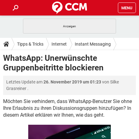
MENU
HOME
SPIELE
STREAMING
TIPPS & TRICKS
Tipps & Tricks
Internet
Instant Messaging
ANDROID
IOS
SPIELE
STREAMING
DOWNLOADS
WhatsApp: Unerwünschte
WhatsApp
WINDOWS 10
INSTAGRAM
ANDROID
IOS
Gruppenbeitritte blockieren
WHATSAPP
SPIELE
TIKTOK
STREAMING
FORUM
WINDOWS 10
INSTAGRAM
FACEBOOK
ANDROID
HARDWARE
IOS
Letztes Update am
26. November 2019 um 01:23
von
Silke
WHATSAPP
SPIELE
TIKTOK
STREAMING
LEXIKON
WINDOWS 10
Grasreiner
.
INSTAGRAM
FACEBOOK
ANDROID
HARDWARE
IOS
WHATSAPP
SPIELE
TIKTOK
STREAMING
Möchten Sie verhindern, dass WhatsApp-Benutzer Sie ohne
WINDOWS 10
INSTAGRAM
Ihre Erlaubnis zu ihren Diskussionsgruppen hinzufügen? In
FACEBOOK
ANDROID
HARDWARE
IOS
diesem Artikel erklären wir Ihnen, wie das geht.
WHATSAPP
TIKTOK
WINDOWS 10
INSTAGRAM
FACEBOOK
HARDWARE
WHATSAPP
TIKTOK