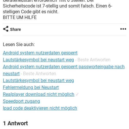
Geräteneustart erforderlich" mit 6 Stellen. Der
FACEBOOK
HARDWARE
Sicherheitscode ist 7-stellig und somit falsch. Einen 6-
stelligen Code gibt es nicht.
BITTE UM HILFE
Share
Lesen Sie auch:
Android system nutzerdaten gesperrt
Lautstärkesymbol bei neustart weg
- Beste Antworten
Android system nutzerdaten gesperrt passworteingabe nach
neustart
- Beste Antworten
Lautstärkesymbol bei neustart weg
Fehlermeldung bei Neustart
Realplayer download nicht möglich
✓
Speedport zugang
Ipad code deaktivieren nicht möglich
1 Antwort