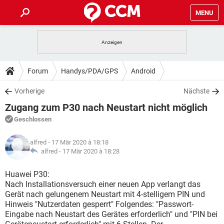
MENU
HOME
SPIELE
STREAMING
TIPPS & TRICKS
Forum
Handys/PDA/GPS
Android
ANDROID
IOS
SPIELE
STREAMING
DOWNLOADS
Vorherige
Nächste
WINDOWS 10
INSTAGRAM
ANDROID
IOS
Zugang zum P30 nach Neustart nicht möglich
WHATSAPP
SPIELE
TIKTOK
STREAMING
FORUM
WINDOWS 10
INSTAGRAM
Geschlossen
FACEBOOK
ANDROID
HARDWARE
IOS
WHATSAPP
SPIELE
TIKTOK
STREAMING
LEXIKON
WINDOWS 10
alfred
- 17 Mär 2020 à 18:18
INSTAGRAM
FACEBOOK
ANDROID
HARDWARE
IOS
alfred -
17 Mär 2020 à 18:28
WHATSAPP
SPIELE
TIKTOK
STREAMING
WINDOWS 10
INSTAGRAM
Huawei P30:
FACEBOOK
ANDROID
HARDWARE
IOS
Nach Installationsversuch einer neuen App verlangt das
WHATSAPP
TIKTOK
Gerät nach gelungenem Neustart mit 4-stelligem PIN und
WINDOWS 10
INSTAGRAM
FACEBOOK
HARDWARE
Hinweis "Nutzerdaten gesperrt" Folgendes: "Passwort-
WHATSAPP
TIKTOK
Eingabe nach Neustart des Gerätes erforderlich" und "PIN bei