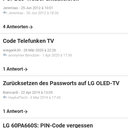
Jeremias
-
25 Jun 2012 à 10:01
Jeremias
-
26 Jun 2012 à 18:26
4 Antworten
Code Telefunken TV
wiegank30
-
28 Mär 2020 à 22:26
anonymer Benutzer
-
1 Apr 2020 à 17:36
1 Antwort
Zurücksetzen des Passworts auf LG OLED-TV
Biancardi
-
22 Apr 2019 à 13:05
HaykelTech
-
6 Mai 2019 à 17:45
1 Antwort
LG 60PA660S: PIN-Code vergessen