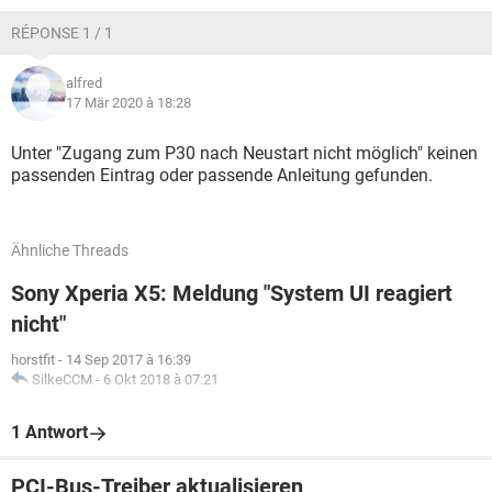
RÉPONSE 1 / 1
alfred
17 Mär 2020 à 18:28
Unter "Zugang zum P30 nach Neustart nicht möglich" keinen
passenden Eintrag oder passende Anleitung gefunden.
Ähnliche Threads
Sony Xperia X5: Meldung "System UI reagiert
nicht"
horstfit
-
14 Sep 2017 à 16:39
SilkeCCM
-
6 Okt 2018 à 07:21
1 Antwort
PCI-Bus-Treiber aktualisieren