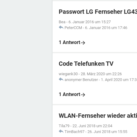
Passwort LG Fernseher LG4
Bea
-
6. Januar 2016 um 15:27
PeterCCM
-
6. Januar 2016 um 17:46
1 Antwort
Code Telefunken TV
wiegank30
-
28. März 2020 um 22:26
anonymer Benutzer
-
1. April 2020 um 17:
1 Antwort
WLAN-Fernseher wieder akti
Tila79
-
22. Juni 2018 um 22:04
TimBach97
-
26. Juni 2018 um 15:55