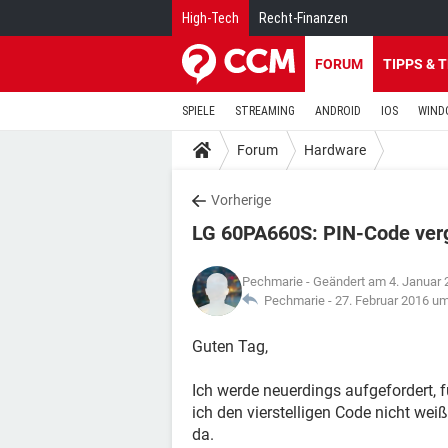
High-Tech
Recht-Finanzen
FORUM
TIPPS & 
SPIELE
STREAMING
ANDROID
IOS
WIND
Forum
Hardware
Vorherige
LG 60PA660S: PIN-Code ver
Pechmarie
- Geändert am 4. Januar
Pechmarie -
27. Februar 2016 u
Guten Tag,
Ich werde neuerdings aufgefordert, 
ich den vierstelligen Code nicht we
da.