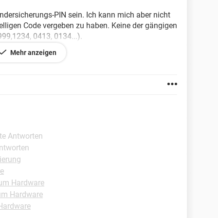
indersicherungs-PIN sein. Ich kann mich aber nicht
telligen Code vergeben zu haben. Keine der gängigen
99,1234, 0413, 0134...).
Mehr anzeigen
ichkeit so blockiert, dass ich den "OK" Button nicht
sätzliche Sicherung nach gefühlten 100
 Minuten warten). Über Werkseinstellungen
chon versucht.
ste Antworten
Antworten
2490.86
ierung
e
um Hardware
um Hardware
Hardware