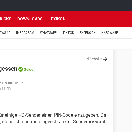
TRICKS
DOWNLOADS
LEXIKON
OWS 10
INSTAGRAM
WHATSAPP
TIKTOK
FACEBOOK
HARDWARE
Nächste
gessen
Gelöst
 2019 um 15:25
m 11:56
für einige HD-Sender einen PIN-Code einzugeben. Da
iß, stehe ich nun mit eingeschränkter Senderauswahl