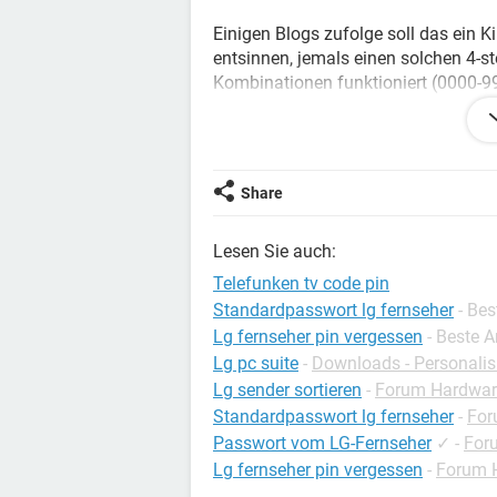
Einigen Blogs zufolge soll das ein K
entsinnen, jemals einen solchen 4-s
Kombinationen funktioniert (0000-99
Zwischenzeitlich ist die Eingabemögl
mehr drücken kann (ist wohl eine zu
Eingabeversuchen und x-maligem 10
Share
wiederherstellen habe ich es auch s
Lesen Sie auch:
Hilfe bitte!
Telefunken tv code pin
Standardpasswort lg fernseher
- Be
Lg fernseher pin vergessen
- Beste 
Konfiguration:
Windows / Chrome 46.0.
Lg pc suite
-
Downloads - Personalis
Lg sender sortieren
-
Forum Hardwar
Standardpasswort lg fernseher
-
For
Passwort vom LG-Fernseher
✓
-
For
Lg fernseher pin vergessen
-
Forum 