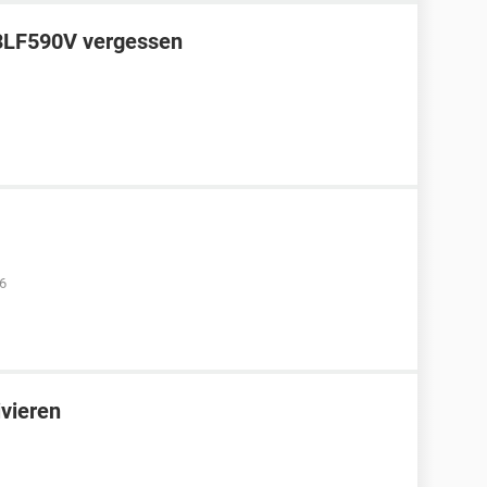
3LF590V vergessen
36
vieren