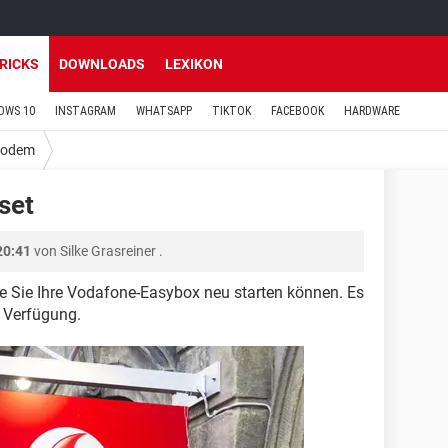
TRICKS
DOWNLOADS
LEXIKON
OWS 10
INSTAGRAM
WHATSAPP
TIKTOK
FACEBOOK
HARDWARE
odem
set
20:41
von
Silke Grasreiner
.
wie Sie Ihre Vodafone-Easybox neu starten können. Es
r Verfügung.