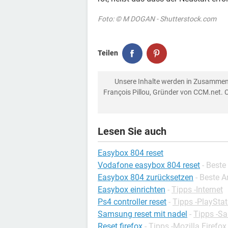
Foto: © M DOGAN - Shutterstock.com
Teilen
Unsere Inhalte werden in Zusammen
François Pillou, Gründer von CCM.net. 
Lesen Sie auch
Easybox 804 reset
Vodafone easybox 804 reset
- Beste
Easybox 804 zurücksetzen
- Beste 
Easybox einrichten
-
Tipps -Internet
Ps4 controller reset
-
Tipps -PlayStat
Samsung reset mit nadel
-
Tipps -S
Reset firefox
-
Tipps -Mozilla Firefox