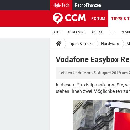
High-Tech
Recht-Finanzen
FORUM
TIPPS & 
SPIELE
STREAMING
ANDROID
IOS
WIND
Tipps & Tricks
Hardware
M
Vodafone Easybox Re
Letztes Update am
5. August 2019 um 
In diesem Praxistipp erfahren Sie, 
stehen Ihnen zwei Möglichkeiten zu