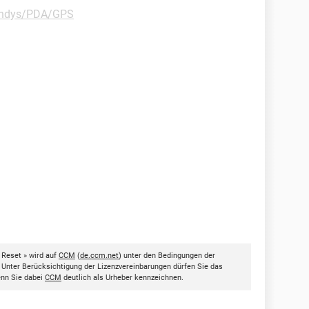
ndys/PDA/GPS
Reset » wird auf
CCM
(
de.ccm.net
) unter den Bedingungen der
. Unter Berücksichtigung der Lizenzvereinbarungen dürfen Sie das
enn Sie dabei
CCM
deutlich als Urheber kennzeichnen.