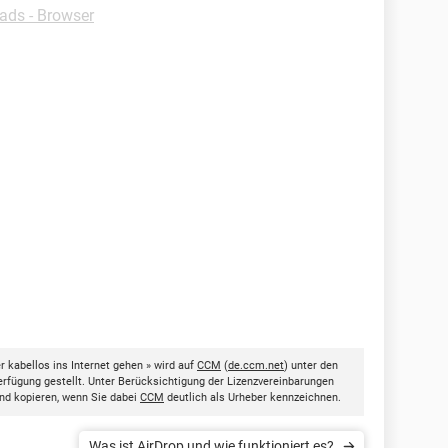
ds - Browser
kabellos ins Internet gehen » wird auf
CCM
(
de.ccm.net
) unter den
rfügung gestellt. Unter Berücksichtigung der Lizenzvereinbarungen
nd kopieren, wenn Sie dabei
CCM
deutlich als Urheber kennzeichnen.
Was ist AirDrop und wie funktioniert es?