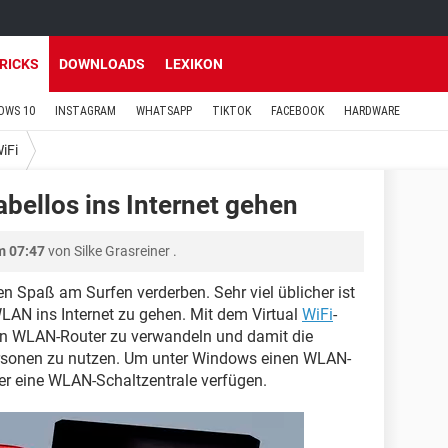
TRICKS
DOWNLOADS
LEXIKON
OWS 10
INSTAGRAM
WHATSAPP
TIKTOK
FACEBOOK
HARDWARE
iFi
ellos ins Internet gehen
m 07:47
von
Silke Grasreiner
.
 Spaß am Surfen verderben. Sehr viel üblicher ist
WLAN ins Internet zu gehen. Mit dem Virtual
WiFi
-
nen WLAN-Router zu verwandeln und damit die
ersonen zu nutzen. Um unter Windows einen WLAN-
ber eine WLAN-Schaltzentrale verfügen.