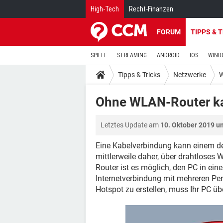
High-Tech
Recht-Finanzen
FORUM
TIPPS & 
SPIELE
STREAMING
ANDROID
IOS
WIND
Tipps & Tricks
Netzwerke
W
Ohne WLAN-Router kab
Letztes Update am
10. Oktober 2019 u
Eine Kabelverbindung kann einem den
mittlerweile daher, über drahtloses 
Router ist es möglich, den PC in ei
Internetverbindung mit mehreren P
Hotspot zu erstellen, muss Ihr PC ü