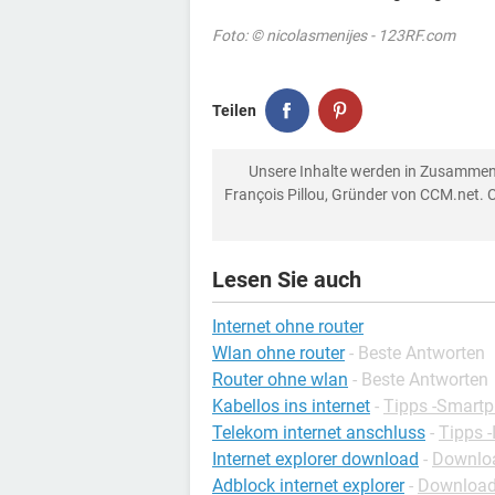
Foto: © nicolasmenijes - 123RF.com
Teilen
Unsere Inhalte werden in Zusammen
François Pillou, Gründer von CCM.net. 
Lesen Sie auch
Internet ohne router
Wlan ohne router
- Beste Antworten
Router ohne wlan
- Beste Antworten
Kabellos ins internet
-
Tipps -Smart
Telekom internet anschluss
-
Tipps -
Internet explorer download
-
Downloa
Adblock internet explorer
-
Downloads 