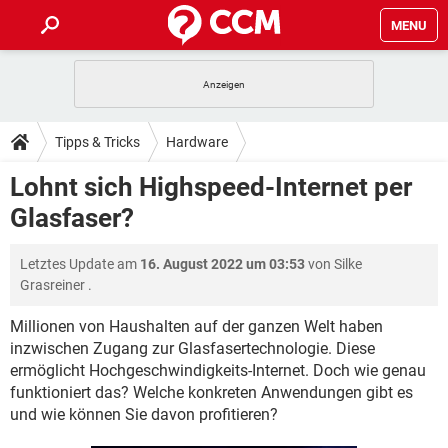
MENU
HOME
SPIELE
STREAMING
TIPPS & TRICKS
Tipps & Tricks
Hardware
ANDROID
IOS
SPIELE
STREAMING
DOWNLOADS
Lohnt sich Highspeed-Internet per
WINDOWS 10
INSTAGRAM
ANDROID
IOS
Glasfaser?
WHATSAPP
SPIELE
TIKTOK
STREAMING
FORUM
WINDOWS 10
INSTAGRAM
FACEBOOK
ANDROID
HARDWARE
IOS
Letztes Update am
16. August 2022 um 03:53
von
Silke
WHATSAPP
SPIELE
TIKTOK
STREAMING
LEXIKON
WINDOWS 10
Grasreiner
.
INSTAGRAM
FACEBOOK
ANDROID
HARDWARE
IOS
WHATSAPP
SPIELE
TIKTOK
STREAMING
Millionen von Haushalten auf der ganzen Welt haben
WINDOWS 10
INSTAGRAM
inzwischen Zugang zur Glasfasertechnologie. Diese
FACEBOOK
ANDROID
HARDWARE
IOS
ermöglicht Hochgeschwindigkeits-Internet. Doch wie genau
WHATSAPP
TIKTOK
WINDOWS 10
INSTAGRAM
funktioniert das? Welche konkreten Anwendungen gibt es
FACEBOOK
HARDWARE
und wie können Sie davon profitieren?
WHATSAPP
TIKTOK