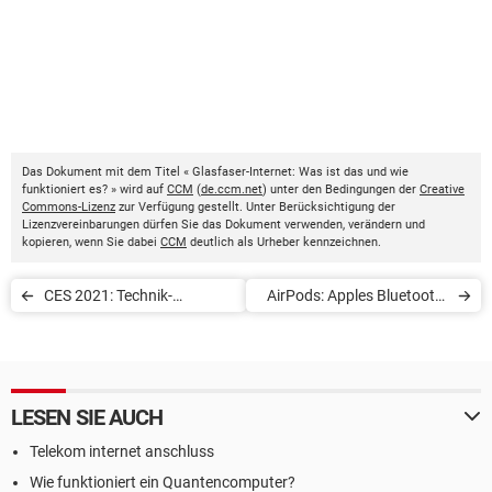
Das Dokument mit dem Titel « Glasfaser-Internet: Was ist das und wie
funktioniert es? » wird auf
CCM
(
de.ccm.net
) unter den Bedingungen der
Creative
Commons-Lizenz
zur Verfügung gestellt. Unter Berücksichtigung der
Lizenzvereinbarungen dürfen Sie das Dokument verwenden, verändern und
kopieren, wenn Sie dabei
CCM
deutlich als Urheber kennzeichnen.
CES 2021: Technik-
AirPods: Apples Bluetooth-
Neuheiten und Highlights
Kopfhörer richtig reinigen
LESEN SIE AUCH
Telekom internet anschluss
Wie funktioniert ein Quantencomputer?