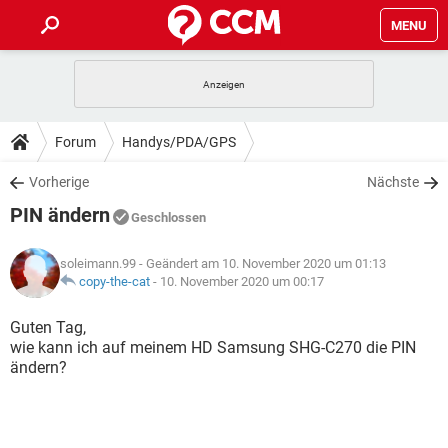
MENU
HOME
SPIELE
STREAMING
TIPPS & TRICKS
Forum
Handys/PDA/GPS
ANDROID
IOS
SPIELE
STREAMING
DOWNLOADS
Vorherige
Nächste
WINDOWS 10
INSTAGRAM
ANDROID
IOS
PIN ändern
WHATSAPP
SPIELE
TIKTOK
STREAMING
Geschlossen
FORUM
WINDOWS 10
INSTAGRAM
FACEBOOK
ANDROID
HARDWARE
IOS
soleimann.99
- Geändert am 10. November 2020 um 01:13
WHATSAPP
SPIELE
TIKTOK
STREAMING
LEXIKON
copy-the-cat
-
10. November 2020 um 00:17
WINDOWS 10
INSTAGRAM
FACEBOOK
ANDROID
HARDWARE
IOS
WHATSAPP
SPIELE
TIKTOK
STREAMING
Guten Tag,
WINDOWS 10
INSTAGRAM
wie kann ich auf meinem HD Samsung SHG-C270 die PIN
FACEBOOK
ANDROID
HARDWARE
IOS
ändern?
WHATSAPP
TIKTOK
WINDOWS 10
INSTAGRAM
FACEBOOK
HARDWARE
WHATSAPP
TIKTOK