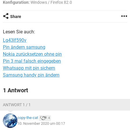
FACEBOOK
HARDWARE
Konfiguration:
Windows / Firefox 82.0
Share
Lesen Sie auch:
Lg43lf590v
Pin ändern samsung
Nokia zurücksetzen ohne pin
Pin 3 mal falsch eingegeben
Whatsapp mit pin sichern
Samsung handy pin ändern
1 Antwort
ANTWORT 1 / 1
copy-the-cat
4
10. November 2020 um 00:17