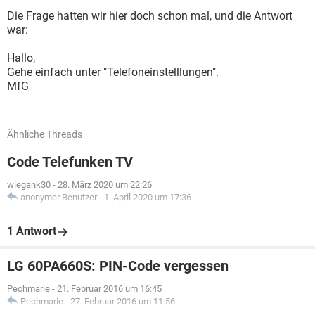
Die Frage hatten wir hier doch schon mal, und die Antwort
war:
Hallo,
Gehe einfach unter "Telefoneinstelllungen".
MfG
Ähnliche Threads
Code Telefunken TV
wiegank30
-
28. März 2020 um 22:26
anonymer Benutzer
-
1. April 2020 um 17:36
1 Antwort
LG 60PA660S: PIN-Code vergessen
Pechmarie
-
21. Februar 2016 um 16:45
Pechmarie
-
27. Februar 2016 um 11:56