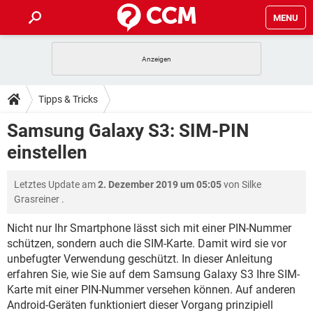
MENU
HOME
SPIELE
STREAMING
TIPPS & TRICKS
Tipps & Tricks
ANDROID
IOS
SPIELE
STREAMING
DOWNLOADS
Samsung Galaxy S3: SIM-PIN
WINDOWS 10
INSTAGRAM
ANDROID
IOS
einstellen
WHATSAPP
SPIELE
TIKTOK
STREAMING
FORUM
WINDOWS 10
INSTAGRAM
FACEBOOK
ANDROID
HARDWARE
IOS
Letztes Update am
2. Dezember 2019 um 05:05
von
Silke
WHATSAPP
SPIELE
TIKTOK
STREAMING
LEXIKON
WINDOWS 10
Grasreiner
.
INSTAGRAM
FACEBOOK
ANDROID
HARDWARE
IOS
WHATSAPP
SPIELE
TIKTOK
STREAMING
Nicht nur Ihr Smartphone lässt sich mit einer PIN-Nummer
WINDOWS 10
INSTAGRAM
schützen, sondern auch die SIM-Karte. Damit wird sie vor
FACEBOOK
ANDROID
HARDWARE
IOS
unbefugter Verwendung geschützt. In dieser Anleitung
WHATSAPP
TIKTOK
WINDOWS 10
INSTAGRAM
erfahren Sie, wie Sie auf dem Samsung Galaxy S3 Ihre SIM-
FACEBOOK
HARDWARE
Karte mit einer PIN-Nummer versehen können. Auf anderen
WHATSAPP
TIKTOK
Android-Geräten funktioniert dieser Vorgang prinzipiell