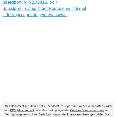
Speedport.ip 192.168.l.2 login
Speedport.ip: Zugriff auf Router ohne Internet
Http //speedport.ip gerätepasswort
Das Dokument mit dem Titel « Speedport.ip: Zugriff auf Router verschaffen » wird
auf
CCM
(
de.ccm.net
) unter den Bedingungen der
Creative Commons-Lizenz
zur
Verfügung gestellt. Unter Berücksichtigung der Lizenzvereinbarungen dürfen Sie