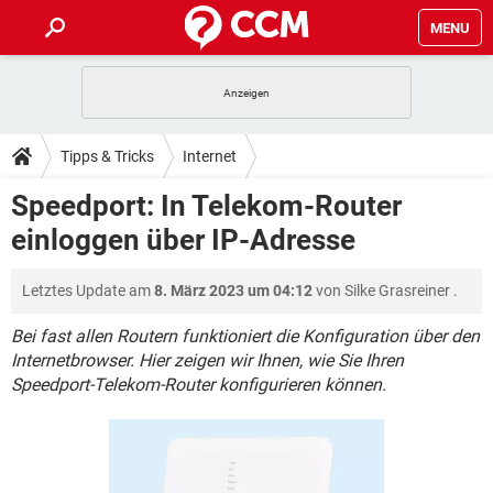
MENU
HOME
SPIELE
STREAMING
TIPPS & TRICKS
Tipps & Tricks
Internet
ANDROID
IOS
SPIELE
STREAMING
DOWNLOADS
Speedport: In Telekom-Router
WINDOWS 10
INSTAGRAM
ANDROID
IOS
einloggen über IP-Adresse
WHATSAPP
SPIELE
TIKTOK
STREAMING
FORUM
WINDOWS 10
INSTAGRAM
FACEBOOK
ANDROID
HARDWARE
IOS
Letztes Update am
8. März 2023 um 04:12
von
Silke Grasreiner
.
WHATSAPP
SPIELE
TIKTOK
STREAMING
LEXIKON
WINDOWS 10
INSTAGRAM
FACEBOOK
ANDROID
HARDWARE
IOS
Bei fast allen Routern funktioniert die Konfiguration über den
WHATSAPP
SPIELE
TIKTOK
STREAMING
Internetbrowser. Hier zeigen wir Ihnen, wie Sie Ihren
WINDOWS 10
INSTAGRAM
Speedport-Telekom-Router konfigurieren können.
FACEBOOK
ANDROID
HARDWARE
IOS
WHATSAPP
TIKTOK
WINDOWS 10
INSTAGRAM
FACEBOOK
HARDWARE
WHATSAPP
TIKTOK