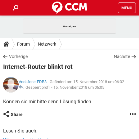
MENU
HOME
SPIELE
STREAMING
TIPPS & TRICKS
Forum
Netzwerk
ANDROID
IOS
SPIELE
STREAMING
DOWNLOADS
Vorherige
Nächste
WINDOWS 10
INSTAGRAM
ANDROID
IOS
Internet-Router blinkt rot
WHATSAPP
SPIELE
TIKTOK
STREAMING
FORUM
WINDOWS 10
INSTAGRAM
FACEBOOK
ANDROID
HARDWARE
IOS
Vodafone-FDB8
- Geändert am 15. November 2018 um 06:02
WHATSAPP
SPIELE
TIKTOK
STREAMING
LEXIKON
Gesperrt profil -
15. November 2018 um 06:05
WINDOWS 10
INSTAGRAM
FACEBOOK
ANDROID
HARDWARE
IOS
WHATSAPP
SPIELE
TIKTOK
STREAMING
Können sie mir bitte denn Lösung finden
WINDOWS 10
INSTAGRAM
FACEBOOK
ANDROID
HARDWARE
IOS
Share
WHATSAPP
TIKTOK
WINDOWS 10
INSTAGRAM
FACEBOOK
HARDWARE
Lesen Sie auch:
WHATSAPP
TIKTOK