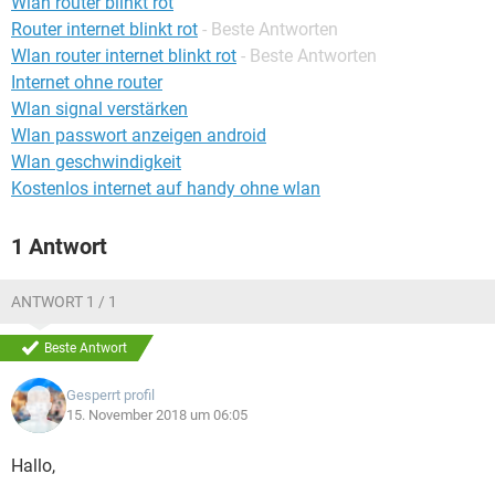
Wlan router blinkt rot
FACEBOOK
HARDWARE
Router internet blinkt rot
- Beste Antworten
Wlan router internet blinkt rot
- Beste Antworten
Internet ohne router
Wlan signal verstärken
Wlan passwort anzeigen android
Wlan geschwindigkeit
Kostenlos internet auf handy ohne wlan
1 Antwort
ANTWORT 1 / 1
Beste Antwort
Gesperrt profil
15. November 2018 um 06:05
Hallo,