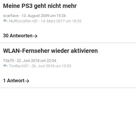
Meine PS3 geht nicht mehr
scarface
-
13. August 2009 um 15:26
Muffincrafter HD
-
14. März 2017 um 18:32
30 Antworten
WLAN-Fernseher wieder aktivieren
Tila79
-
22. Juni 2018 um 22:04
TimBach97
-
26. Juni 2018 um 15:55
1 Antwort