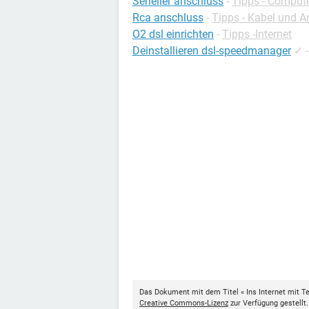
Serieller anschluss
-
Tipps - Comput
Rca anschluss
-
Tipps - Kabel und 
O2 dsl einrichten
-
Tipps -Internet
Deinstallieren dsl-speedmanager
✓
Das Dokument mit dem Titel « Ins Internet mit T
Creative Commons-Lizenz
zur Verfügung gestellt