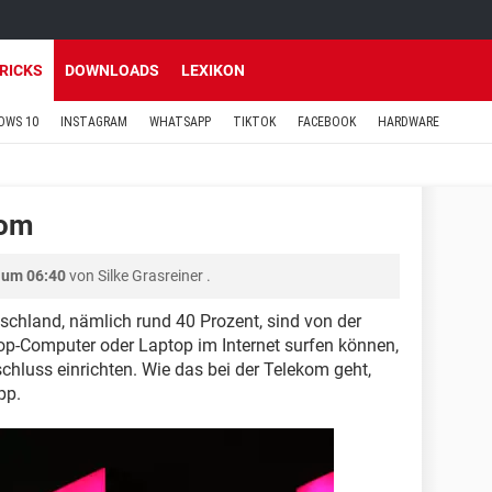
TRICKS
DOWNLOADS
LEXIKON
OWS 10
INSTAGRAM
WHATSAPP
TIKTOK
FACEBOOK
HARDWARE
kom
 um 06:40
von
Silke Grasreiner
.
chland, nämlich rund 40 Prozent, sind von der
op-Computer oder Laptop im Internet surfen können,
chluss einrichten. Wie das bei der Telekom geht,
pp.