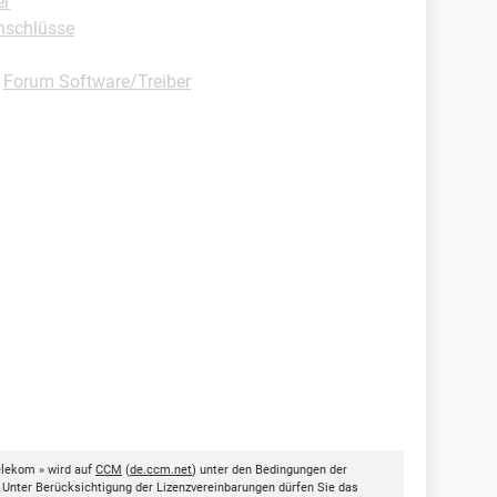
er
Anschlüsse
-
Forum Software/Treiber
elekom » wird auf
CCM
(
de.ccm.net
) unter den Bedingungen der
. Unter Berücksichtigung der Lizenzvereinbarungen dürfen Sie das