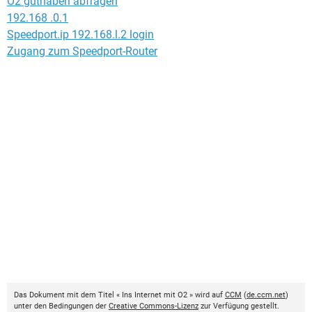
O2 guthaben abfragen
192.168 .0.1
Speedport.ip 192.168.l.2 login
Zugang zum Speedport-Router
Das Dokument mit dem Titel « Ins Internet mit O2 » wird auf
CCM
(
de.ccm.net
)
unter den Bedingungen der
Creative Commons-Lizenz
zur Verfügung gestellt.