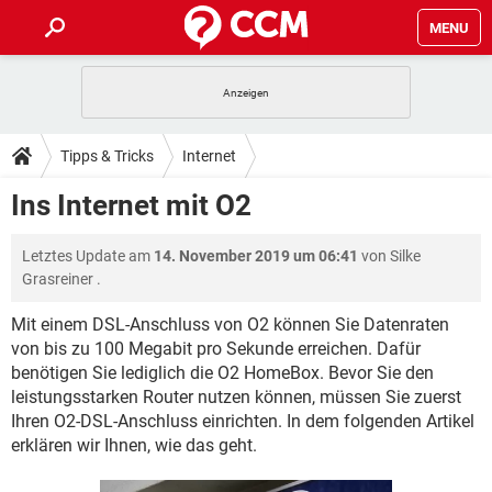
MENU
HOME
SPIELE
STREAMING
TIPPS & TRICKS
Tipps & Tricks
Internet
ANDROID
IOS
SPIELE
STREAMING
DOWNLOADS
Ins Internet mit O2
WINDOWS 10
INSTAGRAM
ANDROID
IOS
WHATSAPP
SPIELE
TIKTOK
STREAMING
FORUM
Letztes Update am
14. November 2019 um 06:41
von
Silke
WINDOWS 10
INSTAGRAM
FACEBOOK
ANDROID
HARDWARE
IOS
Grasreiner
.
WHATSAPP
SPIELE
TIKTOK
STREAMING
LEXIKON
WINDOWS 10
INSTAGRAM
Mit einem DSL-Anschluss von O2 können Sie Datenraten
FACEBOOK
ANDROID
HARDWARE
IOS
von bis zu 100 Megabit pro Sekunde erreichen. Dafür
WHATSAPP
SPIELE
TIKTOK
STREAMING
WINDOWS 10
INSTAGRAM
benötigen Sie lediglich die O2 HomeBox. Bevor Sie den
FACEBOOK
ANDROID
HARDWARE
IOS
leistungsstarken Router nutzen können, müssen Sie zuerst
WHATSAPP
TIKTOK
Ihren O2-DSL-Anschluss einrichten. In dem folgenden Artikel
WINDOWS 10
INSTAGRAM
erklären wir Ihnen, wie das geht.
FACEBOOK
HARDWARE
WHATSAPP
TIKTOK