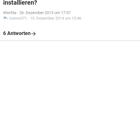
installieren?
WerSta
-
26. Dezember 2013 um 17:57
momo371
-
15. Dezember 2014 um 15:46
6 Antworten