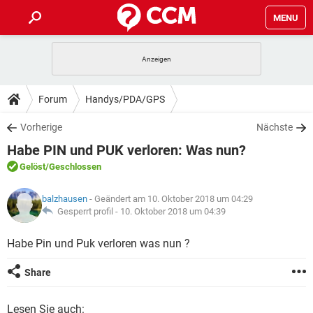
MENU
HOME
SPIELE
STREAMING
TIPPS & TRICKS
Forum
Handys/PDA/GPS
ANDROID
IOS
SPIELE
STREAMING
DOWNLOADS
Vorherige
Nächste
WINDOWS 10
INSTAGRAM
ANDROID
IOS
Habe PIN und PUK verloren: Was nun?
WHATSAPP
SPIELE
TIKTOK
STREAMING
FORUM
WINDOWS 10
INSTAGRAM
Gelöst
/Geschlossen
FACEBOOK
ANDROID
HARDWARE
IOS
WHATSAPP
SPIELE
TIKTOK
STREAMING
LEXIKON
WINDOWS 10
balzhausen
- Geändert am 10. Oktober 2018 um 04:29
INSTAGRAM
FACEBOOK
ANDROID
HARDWARE
IOS
Gesperrt profil -
10. Oktober 2018 um 04:39
WHATSAPP
SPIELE
TIKTOK
STREAMING
WINDOWS 10
INSTAGRAM
Habe Pin und Puk verloren was nun ?
FACEBOOK
ANDROID
HARDWARE
IOS
WHATSAPP
TIKTOK
WINDOWS 10
INSTAGRAM
Share
FACEBOOK
HARDWARE
WHATSAPP
TIKTOK
Lesen Sie auch: