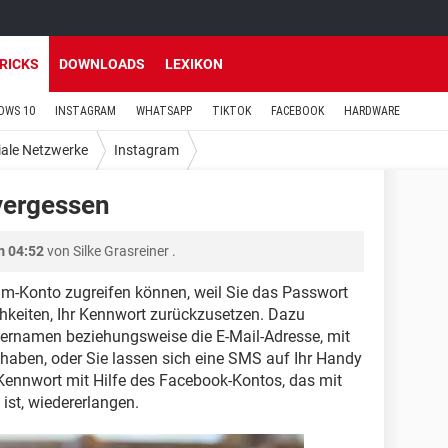
TRICKS
DOWNLOADS
LEXIKON
OWS 10
INSTAGRAM
WHATSAPP
TIKTOK
FACEBOOK
HARDWARE
iale Netzwerke
Instagram
vergessen
m 04:52
von
Silke Grasreiner
.
am-Konto zugreifen können, weil Sie das Passwort
chkeiten, Ihr Kennwort zurückzusetzen. Dazu
zernamen beziehungsweise die E-Mail-Adresse, mit
rt haben, oder Sie lassen sich eine SMS auf Ihr Handy
Kennwort mit Hilfe des Facebook-Kontos, das mit
ist, wiedererlangen.