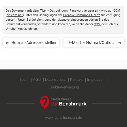
Das Dokument mit dem Titel « Outlook.com: Passwort vergessen » wird auf
CCM
(
de.ccm.net
) unter den Bedingungen der
Creative Commons-Lizenz
zur Verfügung
gestellt. Unter Berücksichtigung der Lizenzvereinbarungen dürfen Sie das
Dokument verwenden, verändern und kopieren, wenn Sie dabei
CCM
deutlich als
Urheber kennzeichnen.
Hotmail-Adresse erstellen
E-Mail bei Hotmail/Outlook
blockieren
Team
AGB
Datenschutz
Kontakt
Impressum
Cookie-Verwaltung
www.recht-finanzen.de