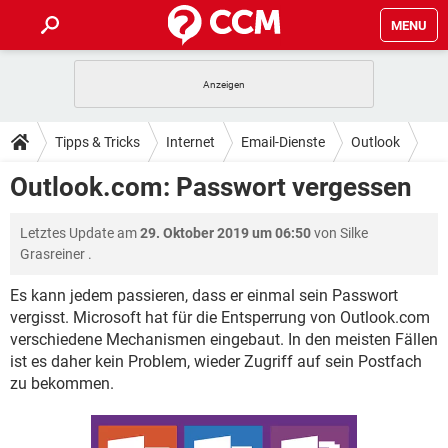
MENU
HOME
SPIELE
STREAMING
TIPPS & TRICKS
Tipps & Tricks
Internet
Email-Dienste
Outlook
ANDROID
IOS
SPIELE
STREAMING
DOWNLOADS
Outlook.com: Passwort vergessen
WINDOWS 10
INSTAGRAM
ANDROID
IOS
WHATSAPP
SPIELE
TIKTOK
STREAMING
FORUM
Letztes Update am
29. Oktober 2019 um 06:50
von
Silke
WINDOWS 10
INSTAGRAM
FACEBOOK
ANDROID
HARDWARE
IOS
Grasreiner
.
WHATSAPP
SPIELE
TIKTOK
STREAMING
LEXIKON
WINDOWS 10
INSTAGRAM
Es kann jedem passieren, dass er einmal sein Passwort
FACEBOOK
ANDROID
HARDWARE
IOS
vergisst. Microsoft hat für die Entsperrung von Outlook.com
WHATSAPP
SPIELE
TIKTOK
STREAMING
WINDOWS 10
INSTAGRAM
verschiedene Mechanismen eingebaut. In den meisten Fällen
FACEBOOK
ANDROID
HARDWARE
IOS
ist es daher kein Problem, wieder Zugriff auf sein Postfach
WHATSAPP
TIKTOK
zu bekommen.
WINDOWS 10
INSTAGRAM
FACEBOOK
HARDWARE
WHATSAPP
TIKTOK