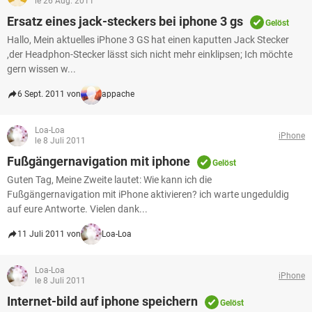
le 26 Aug. 2011
Ersatz eines jack-steckers bei iphone 3 gs
Gelöst
Hallo, Mein aktuelles iPhone 3 GS hat einen kaputten Jack Stecker
,der Headphon-Stecker lässt sich nicht mehr einklipsen; Ich möchte
gern wissen w...
6 Sept. 2011 von
appache
Loa-Loa
iPhone
le 8 Juli 2011
Fußgängernavigation mit iphone
Gelöst
Guten Tag, Meine Zweite lautet: Wie kann ich die
Fußgängernavigation mit iPhone aktivieren? ich warte ungeduldig
auf eure Antworte. Vielen dank...
11 Juli 2011 von
Loa-Loa
Loa-Loa
iPhone
le 8 Juli 2011
Internet-bild auf iphone speichern
Gelöst