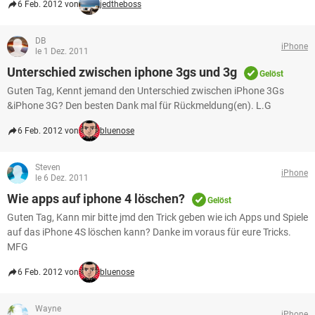
6 Feb. 2012 von
jedtheboss
DB
iPhone
le 1 Dez. 2011
Unterschied zwischen iphone 3gs und 3g
Gelöst
Guten Tag, Kennt jemand den Unterschied zwischen iPhone 3Gs
&iPhone 3G? Den besten Dank mal für Rückmeldung(en). L.G
6 Feb. 2012 von
bluenose
Steven
iPhone
le 6 Dez. 2011
Wie apps auf iphone 4 löschen?
Gelöst
Guten Tag, Kann mir bitte jmd den Trick geben wie ich Apps und Spiele
auf das iPhone 4S löschen kann? Danke im voraus für eure Tricks.
MFG
6 Feb. 2012 von
bluenose
Wayne
iPhone