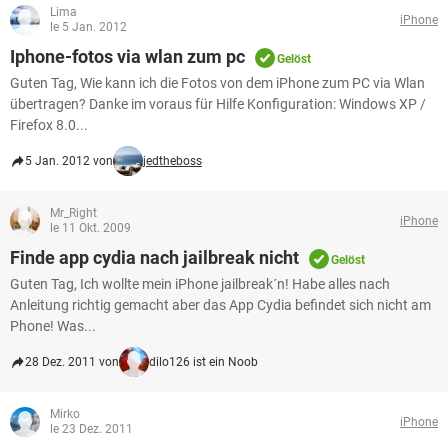
Lima
iPhone
le 5 Jan. 2012
Iphone-fotos via wlan zum pc
Gelöst
Guten Tag, Wie kann ich die Fotos von dem iPhone zum PC via Wlan
übertragen? Danke im voraus für Hilfe Konfiguration: Windows XP /
Firefox 8.0...
5 Jan. 2012 von
jedtheboss
Mr_Right
iPhone
le 11 Okt. 2009
Finde app cydia nach jailbreak nicht
Gelöst
Guten Tag, Ich wollte mein iPhone jailbreak´n! Habe alles nach
Anleitung richtig gemacht aber das App Cydia befindet sich nicht am
Phone! Was...
28 Dez. 2011 von
dilo126 ist ein Noob
Mirko
iPhone
le 23 Dez. 2011