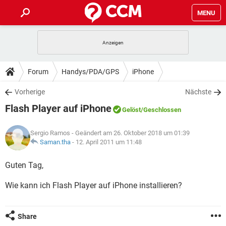
MENU
HOME
SPIELE
STREAMING
TIPPS & TRICKS
Forum
Handys/PDA/GPS
iPhone
ANDROID
IOS
SPIELE
STREAMING
DOWNLOADS
Vorherige
Nächste
WINDOWS 10
INSTAGRAM
ANDROID
IOS
Flash Player auf iPhone
WHATSAPP
SPIELE
TIKTOK
STREAMING
Gelöst
/Geschlossen
FORUM
WINDOWS 10
INSTAGRAM
FACEBOOK
ANDROID
HARDWARE
IOS
Sergio Ramos
- Geändert am 26. Oktober 2018 um 01:39
WHATSAPP
SPIELE
TIKTOK
STREAMING
LEXIKON
Saman.tha
-
12. April 2011 um 11:48
WINDOWS 10
INSTAGRAM
FACEBOOK
ANDROID
HARDWARE
IOS
WHATSAPP
SPIELE
TIKTOK
STREAMING
Guten Tag,
WINDOWS 10
INSTAGRAM
FACEBOOK
ANDROID
HARDWARE
IOS
Wie kann ich Flash Player auf iPhone installieren?
WHATSAPP
TIKTOK
WINDOWS 10
INSTAGRAM
FACEBOOK
HARDWARE
WHATSAPP
TIKTOK
Share