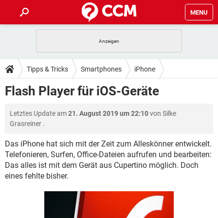
MENU
HOME
SPIELE
STREAMING
TIPPS & TRICKS
Tipps & Tricks
Smartphones
iPhone
ANDROID
IOS
SPIELE
STREAMING
DOWNLOADS
Flash Player für iOS-Geräte
WINDOWS 10
INSTAGRAM
ANDROID
IOS
WHATSAPP
SPIELE
TIKTOK
STREAMING
FORUM
Letztes Update am
21. August 2019 um 22:10
von
Silke
WINDOWS 10
INSTAGRAM
FACEBOOK
ANDROID
HARDWARE
IOS
Grasreiner
.
WHATSAPP
SPIELE
TIKTOK
STREAMING
LEXIKON
WINDOWS 10
INSTAGRAM
Das iPhone hat sich mit der Zeit zum Alleskönner entwickelt.
FACEBOOK
ANDROID
HARDWARE
IOS
Telefonieren, Surfen, Office-Dateien aufrufen und bearbeiten:
WHATSAPP
SPIELE
TIKTOK
STREAMING
WINDOWS 10
INSTAGRAM
Das alles ist mit dem Gerät aus Cupertino möglich. Doch
FACEBOOK
ANDROID
HARDWARE
IOS
eines fehlte bisher.
WHATSAPP
TIKTOK
WINDOWS 10
INSTAGRAM
FACEBOOK
HARDWARE
WHATSAPP
TIKTOK