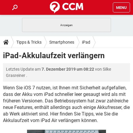
MENU
HOME
SPIELE
STREAMING
TIPPS & TRICKS
Tipps & Tricks
Smartphones
iPad
ANDROID
IOS
SPIELE
STREAMING
DOWNLOADS
iPad-Akkulaufzeit verlängern
WINDOWS 10
INSTAGRAM
ANDROID
IOS
WHATSAPP
SPIELE
TIKTOK
STREAMING
FORUM
Letztes Update am
7. Dezember 2019 um 08:22
von
Silke
WINDOWS 10
INSTAGRAM
FACEBOOK
ANDROID
HARDWARE
IOS
Grasreiner
.
WHATSAPP
SPIELE
TIKTOK
STREAMING
LEXIKON
WINDOWS 10
INSTAGRAM
Wenn Sie iOS 7 nutzen, ist Ihnen mit Sicherheit aufgefallen,
FACEBOOK
ANDROID
HARDWARE
IOS
dass der Akku vom iPad schneller leer gesaugt wird als mit
WHATSAPP
SPIELE
TIKTOK
STREAMING
WINDOWS 10
INSTAGRAM
früheren Versionen. Das Betriebssystem hat zwar zahlreiche
FACEBOOK
ANDROID
HARDWARE
IOS
neue Features, enthält allerdings auch einige Akkufresser, die
WHATSAPP
TIKTOK
ab Werk aktiviert sind. Hier finden Sie Tipps, wie Sie die
WINDOWS 10
INSTAGRAM
Akkulaufzeit vom iPad Air verlängern können.
FACEBOOK
HARDWARE
WHATSAPP
TIKTOK