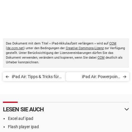
Das Dokument mit dem Titel « iPad-Akkulaufzeit verlängern » wird auf
CCM
(
de.ccm.net
) unter den Bedingungen der
Creative Commons-Lizenz
zur Verfügung
gestellt. Unter Berücksichtigung der Lizenzvereinbarungen dürfen Sie das
Dokument verwenden, verändern und kopieren, wenn Sie dabei
CCM
deutlich als
Urheber kennzeichnen.
iPad Air: Tipps & Tricks für
iPad Air: Powerpoint-
Anfänger
Präsentationen auf Beamer
LESEN SIE AUCH
Excel auf ipad
Flash player ipad