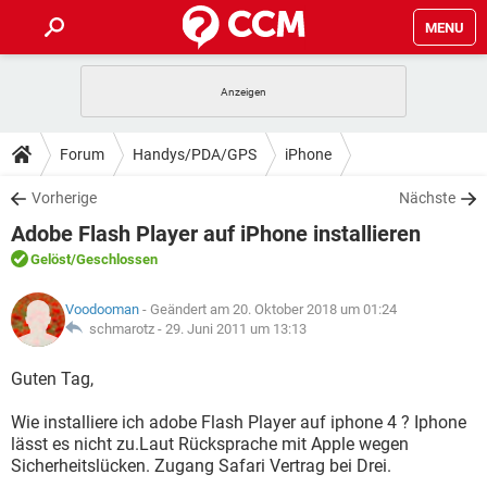
MENU
HOME
SPIELE
STREAMING
TIPPS & TRICKS
Forum
Handys/PDA/GPS
iPhone
ANDROID
IOS
SPIELE
STREAMING
DOWNLOADS
Vorherige
Nächste
WINDOWS 10
INSTAGRAM
ANDROID
IOS
Adobe Flash Player auf iPhone installieren
WHATSAPP
SPIELE
TIKTOK
STREAMING
FORUM
WINDOWS 10
INSTAGRAM
Gelöst
/Geschlossen
FACEBOOK
ANDROID
HARDWARE
IOS
WHATSAPP
SPIELE
TIKTOK
STREAMING
LEXIKON
WINDOWS 10
Voodooman
- Geändert am 20. Oktober 2018 um 01:24
INSTAGRAM
FACEBOOK
ANDROID
HARDWARE
IOS
schmarotz -
29. Juni 2011 um 13:13
WHATSAPP
SPIELE
TIKTOK
STREAMING
WINDOWS 10
INSTAGRAM
Guten Tag,
FACEBOOK
ANDROID
HARDWARE
IOS
WHATSAPP
TIKTOK
Wie installiere ich adobe Flash Player auf iphone 4 ? Iphone
WINDOWS 10
INSTAGRAM
FACEBOOK
HARDWARE
lässt es nicht zu.Laut Rücksprache mit Apple wegen
WHATSAPP
TIKTOK
Sicherheitslücken. Zugang Safari Vertrag bei Drei.