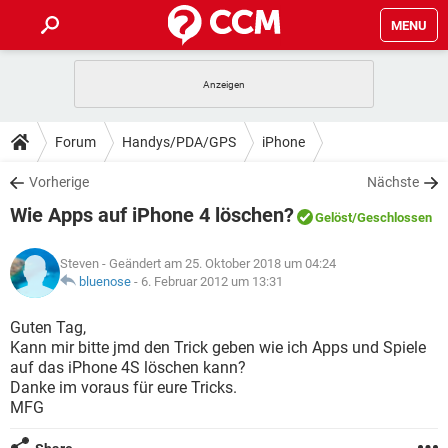
MENU
HOME
SPIELE
STREAMING
TIPPS & TRICKS
Forum
Handys/PDA/GPS
iPhone
ANDROID
IOS
SPIELE
STREAMING
DOWNLOADS
Vorherige
Nächste
WINDOWS 10
INSTAGRAM
ANDROID
IOS
Wie Apps auf iPhone 4 löschen?
WHATSAPP
SPIELE
TIKTOK
STREAMING
Gelöst
/Geschlossen
FORUM
WINDOWS 10
INSTAGRAM
FACEBOOK
ANDROID
HARDWARE
IOS
Steven
- Geändert am 25. Oktober 2018 um 04:24
WHATSAPP
SPIELE
TIKTOK
STREAMING
LEXIKON
bluenose
-
6. Februar 2012 um 13:31
WINDOWS 10
INSTAGRAM
FACEBOOK
ANDROID
HARDWARE
IOS
WHATSAPP
SPIELE
TIKTOK
STREAMING
Guten Tag,
WINDOWS 10
INSTAGRAM
Kann mir bitte jmd den Trick geben wie ich Apps und Spiele
FACEBOOK
ANDROID
HARDWARE
IOS
auf das iPhone 4S löschen kann?
WHATSAPP
TIKTOK
Danke im voraus für eure Tricks.
WINDOWS 10
INSTAGRAM
FACEBOOK
HARDWARE
MFG
WHATSAPP
TIKTOK