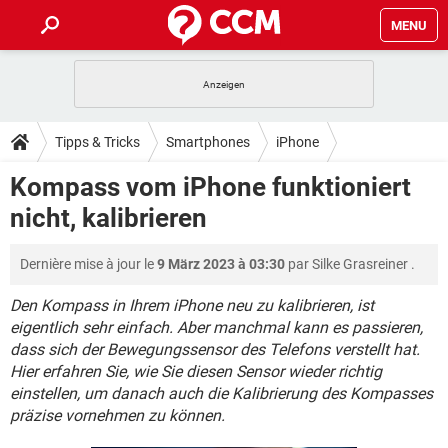
MENU
HOME
SPIELE
STREAMING
TIPPS & TRICKS
Tipps & Tricks
Smartphones
iPhone
ANDROID
IOS
SPIELE
STREAMING
DOWNLOADS
Kompass vom iPhone funktioniert
WINDOWS 10
INSTAGRAM
ANDROID
IOS
nicht, kalibrieren
WHATSAPP
SPIELE
TIKTOK
STREAMING
FORUM
WINDOWS 10
INSTAGRAM
FACEBOOK
ANDROID
HARDWARE
IOS
Dernière mise à jour le
9 März 2023 à 03:30
par
Silke Grasreiner
.
WHATSAPP
SPIELE
TIKTOK
STREAMING
LEXIKON
WINDOWS 10
INSTAGRAM
FACEBOOK
ANDROID
HARDWARE
IOS
Den Kompass in Ihrem iPhone neu zu kalibrieren, ist
WHATSAPP
SPIELE
TIKTOK
STREAMING
eigentlich sehr einfach. Aber manchmal kann es passieren,
WINDOWS 10
INSTAGRAM
dass sich der Bewegungssensor des Telefons verstellt hat.
FACEBOOK
ANDROID
HARDWARE
IOS
Hier erfahren Sie, wie Sie diesen Sensor wieder richtig
WHATSAPP
TIKTOK
WINDOWS 10
INSTAGRAM
einstellen, um danach auch die Kalibrierung des Kompasses
FACEBOOK
HARDWARE
präzise vornehmen zu können.
WHATSAPP
TIKTOK