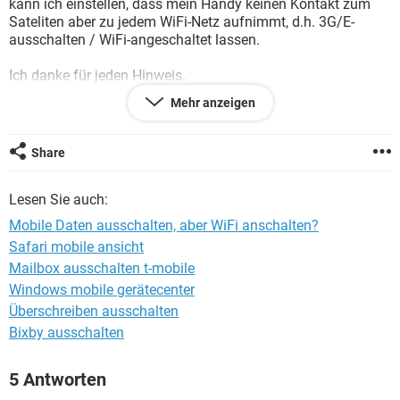
kann ich einstellen, dass mein Handy keinen Kontakt zum
FACEBOOK
HARDWARE
Sateliten aber zu jedem WiFi-Netz aufnimmt, d.h. 3G/E-
ausschalten / WiFi-angeschaltet lassen.
Ich danke für jeden Hinweis.
Mehr anzeigen
Gruss Dederi
Share
Lesen Sie auch:
Mobile Daten ausschalten, aber WiFi anschalten?
Safari mobile ansicht
Mailbox ausschalten t-mobile
Windows mobile gerätecenter
Überschreiben ausschalten
Bixby ausschalten
5 Antworten