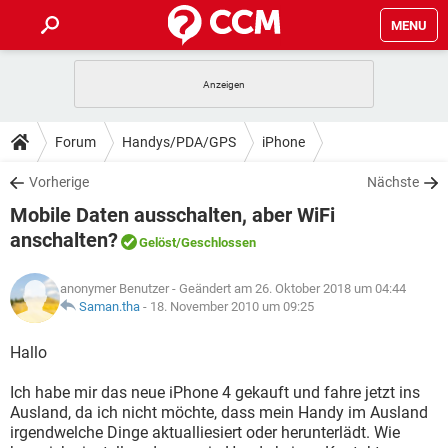
MENU
HOME
SPIELE
STREAMING
TIPPS & TRICKS
Forum
Handys/PDA/GPS
iPhone
ANDROID
IOS
SPIELE
STREAMING
DOWNLOADS
Vorherige
Nächste
WINDOWS 10
INSTAGRAM
ANDROID
IOS
Mobile Daten ausschalten, aber WiFi
WHATSAPP
SPIELE
TIKTOK
STREAMING
FORUM
WINDOWS 10
INSTAGRAM
anschalten?
Gelöst
/Geschlossen
FACEBOOK
ANDROID
HARDWARE
IOS
WHATSAPP
SPIELE
TIKTOK
STREAMING
LEXIKON
WINDOWS 10
INSTAGRAM
anonymer Benutzer
- Geändert am 26. Oktober 2018 um 04:44
FACEBOOK
ANDROID
HARDWARE
IOS
Saman.tha
-
18. November 2010 um 09:25
WHATSAPP
SPIELE
TIKTOK
STREAMING
WINDOWS 10
INSTAGRAM
Hallo
FACEBOOK
ANDROID
HARDWARE
IOS
WHATSAPP
TIKTOK
WINDOWS 10
INSTAGRAM
Ich habe mir das neue iPhone 4 gekauft und fahre jetzt ins
FACEBOOK
HARDWARE
Ausland, da ich nicht möchte, dass mein Handy im Ausland
WHATSAPP
TIKTOK
irgendwelche Dinge aktualliesiert oder herunterlädt. Wie