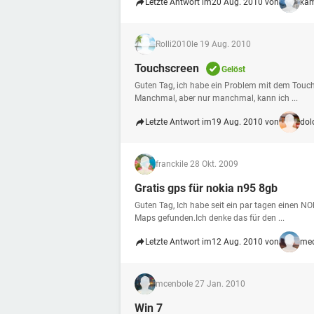
Letzte Antwort im
20 Aug. 2010 von
kam
Rolli2010
le 19 Aug. 2010
Touchscreen
Gelöst
Guten Tag, ich habe ein Problem mit dem Touchsr
Manchmal, aber nur manchmal, kann ich ...
Letzte Antwort im
19 Aug. 2010 von
dol
francki
le 28 Okt. 2009
Gratis gps für nokia n95 8gb
Guten Tag, Ich habe seit ein par tagen einen 
Maps gefunden.Ich denke das für den ...
Letzte Antwort im
12 Aug. 2010 von
me
mcenbo
le 27 Jan. 2010
Win 7