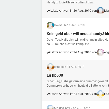
Handy z.B. die Uhrzeit vorliest? bzw...
Letzte Antwort im
26 Aug. 2010 von
Mar
Heidi15
le 11 Jan. 2010
Kein geld aber will neues handy&bl
Guten Tag, Hallo , Ich will endlich mein altes 
soll.. Brauche nicht so komplizie...
Letzte Antwort im
24 Aug. 2010 von
edg
gentilio
le 24 Aug. 2010
Lg kp500
Guten Tag, Habe gestern eine nummer gewählt.
Dummerweise habe ich heute die Batterie vom H
Letzte Antwort im
24 Aug. 2010 von
lLO
MARIOBROS
le 20 Aug. 2010