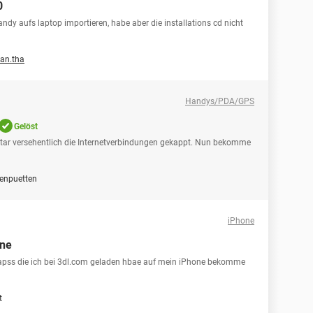
0
andy aufs laptop importieren, habe aber die installations cd nicht
an.tha
Handys/PDA/GPS
Gelöst
ar versehentlich die Internetverbindungen gekappt. Nun bekomme
tenpuetten
iPhone
one
e apss die ich bei 3dl.com geladen hbae auf mein iPhone bekomme
t