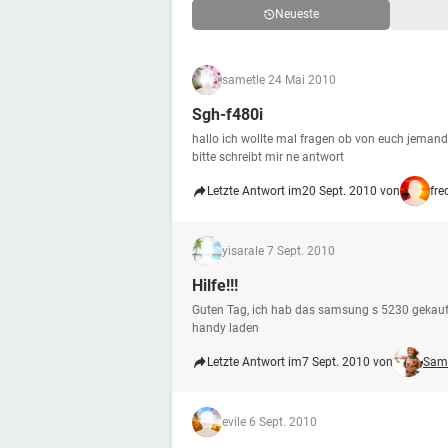
Neueste
samet
le 24 Mai 2010
Sgh-f480i
hallo ich wollte mal fragen ob von euch jeman
bitte schreibt mir ne antwort
Letzte Antwort im
20 Sept. 2010 von
fre
yisara
le 7 Sept. 2010
Hilfe!!!
Guten Tag, ich hab das samsung s 5230 gekauft 
handy laden
Letzte Antwort im
7 Sept. 2010 von
Sam
evi
le 6 Sept. 2010