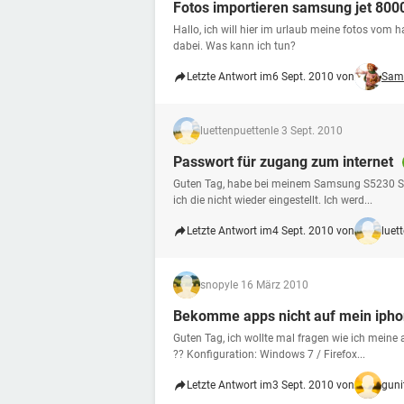
Fotos importieren samsung jet 800
Hallo, ich will hier im urlaub meine fotos vom h
dabei. Was kann ich tun?
Letzte Antwort im
6 Sept. 2010 von
Sam
luettenpuetten
le 3 Sept. 2010
Passwort für zugang zum internet
Guten Tag, habe bei meinem Samsung S5230 St
ich die nicht wieder eingestellt. Ich werd...
Letzte Antwort im
4 Sept. 2010 von
luet
snopy
le 16 März 2010
Bekomme apps nicht auf mein iph
Guten Tag, ich wollte mal fragen wie ich mein
?? Konfiguration: Windows 7 / Firefox...
Letzte Antwort im
3 Sept. 2010 von
guni