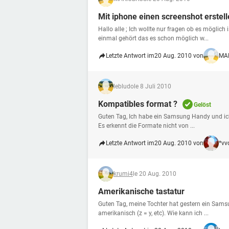
Mit iphone einen screenshot erstel
Hallo alle ; Ich wollte nur fragen ob es möglich
einmal gehört das es schon möglich w...
Letzte Antwort im
20 Aug. 2010 von
MA
lebludo
le 8 Juli 2010
Kompatibles format ?
Gelöst
Guten Tag, Ich habe ein Samsung Handy und ich 
Es erkennt die Formate nicht von ...
Letzte Antwort im
20 Aug. 2010 von
*vv
krumi4
le 20 Aug. 2010
Amerikanische tastatur
Guten Tag, meine Tochter hat gestern ein Sams
amerikanisch (z = y, etc). Wie kann ich ...