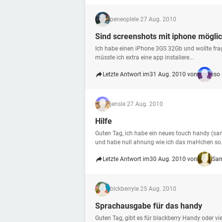
peneople
le 27 Aug. 2010
Sind screenshots mit iphone mögli
Ich habe einen iPhone 3GS 32Gb und wollte frag
müsste ich extra eine app instaliere...
Letzte Antwort im
31 Aug. 2010 von
iso
jens
le 27 Aug. 2010
Hilfe
Guten Tag, ich habe ein neues touch handy (s
und habe null ahnung wie ich das maHchen so.
Letzte Antwort im
30 Aug. 2010 von
Sa
blckberry
le 25 Aug. 2010
Sprachausgabe für das handy
Guten Tag, gibt es für blackberry Handy oder v