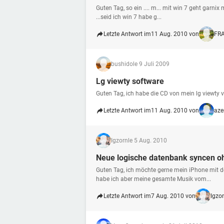
Guten Tag, so ein .... m... mit win 7 geht garnix 
...seid ich win 7 habe g...
Letzte Antwort im
11 Aug. 2010 von
FR
bushido
le 9 Juli 2009
Lg viewty software
Guten Tag, ich habe die CD von mein lg viewty v
Letzte Antwort im
11 Aug. 2010 von
aze
Igzorn
le 5 Aug. 2010
Neue logische datenbank syncen oh
Guten Tag, ich möchte gerne mein iPhone mit de
habe ich aber meine gesamte Musik vom...
Letzte Antwort im
7 Aug. 2010 von
Igzo