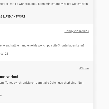
mehr :).. mit xp war es super... kann mir jemand viellicht weiterhelfen
AGE.UND.ANTWORT
Handys/PDA/GPS
erloren. hatt jemand eine ide wo ich pc suite 3 runterladen kann?
rty128
iPhone
ne verlust
m iTunes synchronisieren, damit alle Daten gesichert sind. Nun
rn