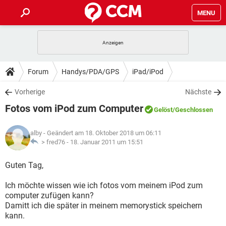
MENU
HOME
SPIELE
STREAMING
TIPPS & TRICKS
Forum
Handys/PDA/GPS
iPad/iPod
ANDROID
IOS
SPIELE
STREAMING
DOWNLOADS
Vorherige
Nächste
WINDOWS 10
INSTAGRAM
ANDROID
IOS
Fotos vom iPod zum Computer
WHATSAPP
SPIELE
TIKTOK
STREAMING
Gelöst
/Geschlossen
FORUM
WINDOWS 10
INSTAGRAM
FACEBOOK
ANDROID
HARDWARE
IOS
alby
- Geändert am 18. Oktober 2018 um 06:11
WHATSAPP
SPIELE
TIKTOK
STREAMING
LEXIKON
> fred76 -
18. Januar 2011 um 15:51
WINDOWS 10
INSTAGRAM
FACEBOOK
ANDROID
HARDWARE
IOS
WHATSAPP
SPIELE
TIKTOK
STREAMING
Guten Tag,
WINDOWS 10
INSTAGRAM
FACEBOOK
ANDROID
HARDWARE
IOS
Ich möchte wissen wie ich fotos vom meinem iPod zum
WHATSAPP
TIKTOK
computer zufügen kann?
WINDOWS 10
INSTAGRAM
FACEBOOK
HARDWARE
Damitt ich die später in meinem memorystick speichern
WHATSAPP
TIKTOK
kann.