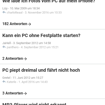
Wie lade ich Fotos vom PC auf mein iPhone?
Lizy
-
10. Mai 2009 um 18:34
charlotteaal
-
3. November 2016 um 10:33
182 Antworten
Kann ein PC ohne Festplatte starten?
JaHell
-
3. September 2012 um 14:58
panthero
-
4. September 2012 um 15:21
2 Antworten
PC piept dreimal und fährt nicht hoch
Gretel
-
11. Juni 2012 um 15:27
Katerle
-
1. April 2016 um 14:43
3 Antworten
MP3-Player wird nicht erkannt