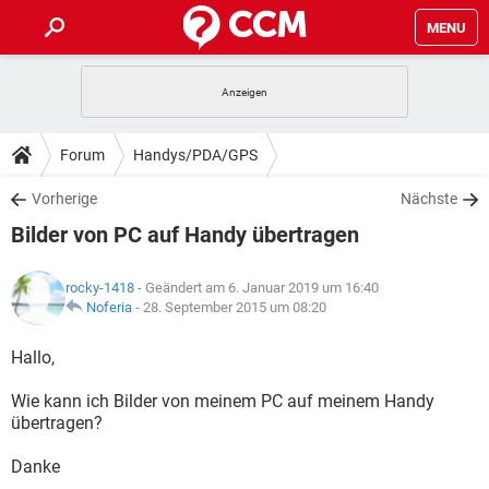
MENU
HOME
SPIELE
STREAMING
TIPPS & TRICKS
Forum
Handys/PDA/GPS
ANDROID
IOS
SPIELE
STREAMING
DOWNLOADS
Vorherige
Nächste
WINDOWS 10
INSTAGRAM
ANDROID
IOS
Bilder von PC auf Handy übertragen
WHATSAPP
SPIELE
TIKTOK
STREAMING
FORUM
WINDOWS 10
INSTAGRAM
FACEBOOK
ANDROID
HARDWARE
IOS
rocky-1418
- Geändert am 6. Januar 2019 um 16:40
WHATSAPP
SPIELE
TIKTOK
STREAMING
LEXIKON
Noferia
-
28. September 2015 um 08:20
WINDOWS 10
INSTAGRAM
FACEBOOK
ANDROID
HARDWARE
IOS
WHATSAPP
SPIELE
TIKTOK
STREAMING
Hallo,
WINDOWS 10
INSTAGRAM
FACEBOOK
ANDROID
HARDWARE
IOS
Wie kann ich Bilder von meinem PC auf meinem Handy
WHATSAPP
TIKTOK
übertragen?
WINDOWS 10
INSTAGRAM
FACEBOOK
HARDWARE
WHATSAPP
TIKTOK
Danke