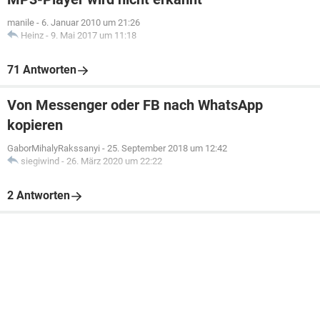
manile
-
6. Januar 2010 um 21:26
Heinz
-
9. Mai 2017 um 11:18
71 Antworten
Von Messenger oder FB nach WhatsApp
kopieren
GaborMihalyRakssanyi
-
25. September 2018 um 12:42
siegiwind
-
26. März 2020 um 22:22
2 Antworten