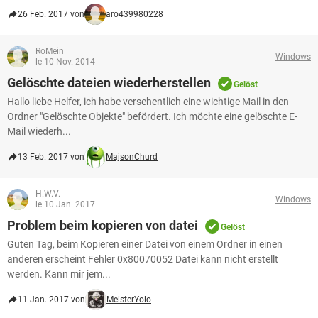
26 Feb. 2017 von
aro439980228
RoMein
Windows
le 10 Nov. 2014
Gelöschte dateien wiederherstellen
Gelöst
Hallo liebe Helfer, ich habe versehentlich eine wichtige Mail in den
Ordner "Gelöschte Objekte" befördert. Ich möchte eine gelöschte E-
Mail wiederh...
13 Feb. 2017 von
MajsonChurd
H.W.V.
Windows
le 10 Jan. 2017
Problem beim kopieren von datei
Gelöst
Guten Tag, beim Kopieren einer Datei von einem Ordner in einen
anderen erscheint Fehler 0x80070052 Datei kann nicht erstellt
werden. Kann mir jem...
11 Jan. 2017 von
MeisterYolo