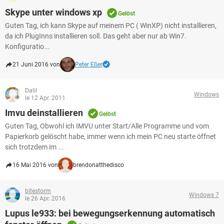
Skype unter windows xp
Gelöst
Guten Tag, ich kann Skype auf meinem PC ( WinXP) nicht installieren,
da ich PlugInns installieren soll. Das geht aber nur ab Win7.
Konfiguratio...
21 Juni 2016 von
Peter Eßer
Dalil
Windows
le 12 Apr. 2011
Imvu deinstallieren
Gelöst
Guten Tag, Obwohl ich IMVU unter Start/Alle Programme und vom
Papierkorb gelöscht habe, immer wenn ich mein PC neu starte öffnet
sich trotzdem im ...
16 Mai 2016 von
brendonatthedisco
bitestorm
Windows 7
le 26 Apr. 2016
Lupus le933: bei bewegungserkennung automatisch