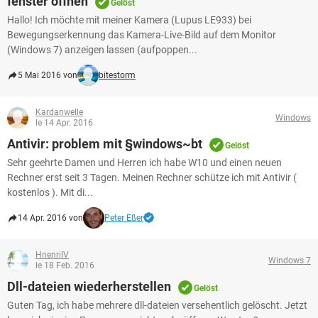
fenster öffnen
Gelöst
Hallo! Ich möchte mit meiner Kamera (Lupus LE933) bei
Bewegungserkennung das Kamera-Live-Bild auf dem Monitor
(Windows 7) anzeigen lassen (aufpoppen...
5 Mai 2016 von
bitestorm
Kardanwelle
Windows
le 14 Apr. 2016
Antivir: problem mit §windows~bt
Gelöst
Sehr geehrte Damen und Herren ich habe W10 und einen neuen
Rechner erst seit 3 Tagen. Meinen Rechner schütze ich mit Antivir (
kostenlos ). Mit di...
14 Apr. 2016 von
Peter Eßer
HnenriIV
Windows 7
le 18 Feb. 2016
Dll-dateien wiederherstellen
Gelöst
Guten Tag, ich habe mehrere dll-dateien versehentlich gelöscht. Jetzt