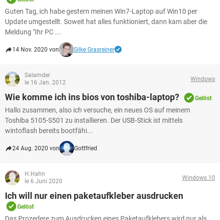
Guten Tag, ich habe gestern meinen Win7-Laptop auf Win10 per
Update umgestellt. Soweit hat alles funktioniert, dann kam aber die
Meldung "Ihr PC ...
14 Nov. 2020 von
Silke Grasreiner
Salamder
Windows
le 16 Jan. 2012
Wie komme ich ins bios von toshiba-laptop?
Gelöst
Hallo zusammen, also ich versuche, ein neues OS auf meinem
Toshiba 5105-S501 zu installieren. Der USB-Stick ist mittels
wintoflash bereits bootfähi...
24 Aug. 2020 von
Gottfried
H.Hahn
Windows 10
le 6 Juni 2020
Ich will nur einen paketaufkleber ausdrucken
Gelöst
Das Prozedere zum Ausdrucken eines Paketaufklebers wird nur als