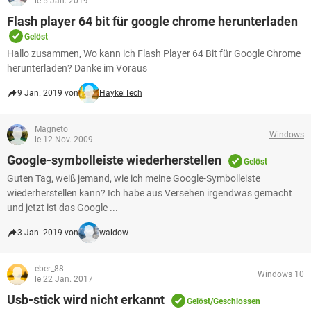
le 5 Jan. 2019
Flash player 64 bit für google chrome herunterladen
Gelöst
Hallo zusammen, Wo kann ich Flash Player 64 Bit für Google Chrome
herunterladen? Danke im Voraus
9 Jan. 2019 von
HaykelTech
Magneto
Windows
le 12 Nov. 2009
Google-symbolleiste wiederherstellen
Gelöst
Guten Tag, weiß jemand, wie ich meine Google-Symbolleiste
wiederherstellen kann? Ich habe aus Versehen irgendwas gemacht
und jetzt ist das Google ...
3 Jan. 2019 von
waldow
eber_88
Windows 10
le 22 Jan. 2017
Usb-stick wird nicht erkannt
Gelöst/Geschlossen