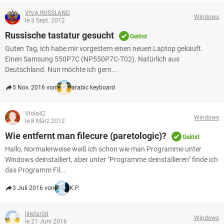
VIVA.RUSSLAND
Windows
le 3 Sept. 2012
Russische tastatur gesucht
Gelöst
Guten Tag, Ich habe mir vorgestern einen neuen Laptop gekauft.
Einen Samsung 550P7C (NP550P7C-T02). Natürlich aus
Deutschland. Nun möchte ich gern...
5 Nov. 2016 von
arabic keyboard
Viola42
Windows
le 8 März 2012
Wie entfernt man filecure (paretologic)?
Gelöst
Hallo, Normalerweise weiß ich schon wie man Programme unter
Windows deinstalliert, aber unter "Programme deinstallieren" finde ich
das Programm Fil...
3 Juli 2016 von
K.P.
lillefar08
Windows
le 21 Juni 2016