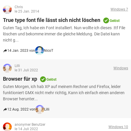
FACEBOOK
HARDWARE
Chris
Windows 7
le 25 Jan. 2014
True type font file lässt sich nicht löschen
Gelöst
Guten Tag, Ich habe ein Font installiert. Nun wollte ich dieses .ttf File
löschen und bekomme immer die gleiche Meldung. Die Datei kann
nicht g...
14 Jan. 2023 von
NicoT
Lilli
Windows
le 31 Juli 2022
Browser für xp
Gelöst
Guten Morgen, ich hab XP auf meinem Rechner und Firefox, leider
funktioniert GMX nicht mehr richtig, Kann ich einfach einen anderen
Browser herunter...
12 Aug. 2022 von
Lilli
anonymer Benutzer
Windows 10
le 14 Juli 2022