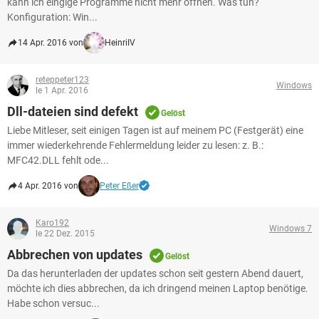
kann ich eingige Programme nicht mehr öffnen. Was tun?
Konfiguration: Win...
14 Apr. 2016 von
HeinriIV
reteppeter123
Windows
le 1 Apr. 2016
Dll-dateien sind defekt
Gelöst
Liebe Mitleser, seit einigen Tagen ist auf meinem PC (Festgerät) eine
immer wiederkehrende Fehlermeldung leider zu lesen: z. B.:
MFC42.DLL fehlt ode...
4 Apr. 2016 von
Peter Eßer
Karo192
Windows 7
le 22 Dez. 2015
Abbrechen von updates
Gelöst
Da das herunterladen der updates schon seit gestern Abend dauert,
möchte ich dies abbrechen, da ich dringend meinen Laptop benötige.
Habe schon versuc...