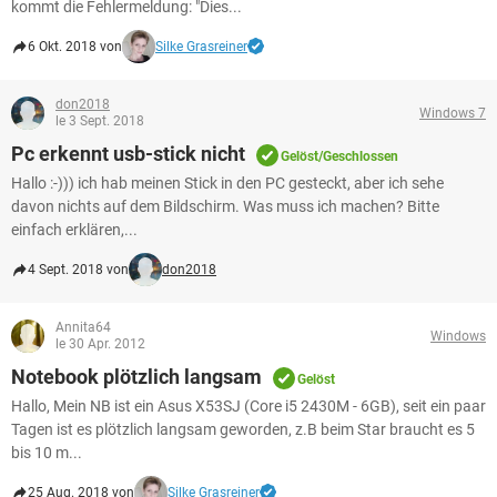
kommt die Fehlermeldung: "Dies...
6 Okt. 2018 von
Silke Grasreiner
don2018
Windows 7
le 3 Sept. 2018
Pc erkennt usb-stick nicht
Gelöst/Geschlossen
Hallo :-))) ich hab meinen Stick in den PC gesteckt, aber ich sehe
davon nichts auf dem Bildschirm. Was muss ich machen? Bitte
einfach erklären,...
4 Sept. 2018 von
don2018
Annita64
Windows
le 30 Apr. 2012
Notebook plötzlich langsam
Gelöst
Hallo, Mein NB ist ein Asus X53SJ (Core i5 2430M - 6GB), seit ein paar
Tagen ist es plötzlich langsam geworden, z.B beim Star braucht es 5
bis 10 m...
25 Aug. 2018 von
Silke Grasreiner