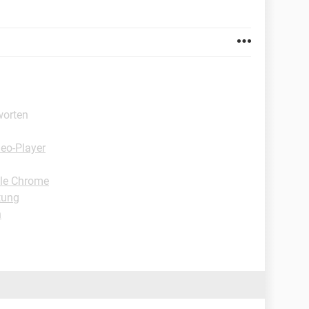
worten
eo-Player
gle Chrome
tung
n