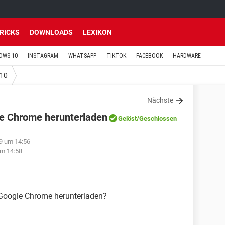
TRICKS
DOWNLOADS
LEXIKON
OWS 10
INSTAGRAM
WHATSAPP
TIKTOK
FACEBOOK
HARDWARE
10
Nächste
gle Chrome herunterladen
Gelöst
/Geschlossen
9 um 14:56
um 14:58
r Google Chrome herunterladen?