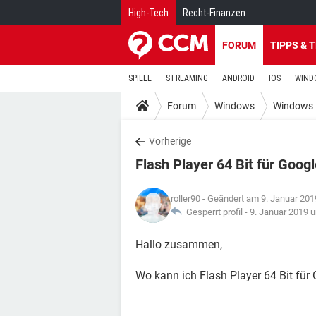
High-Tech
Recht-Finanzen
FORUM
TIPPS & 
SPIELE
STREAMING
ANDROID
IOS
WIND
Forum
Windows
Windows 
Vorherige
Flash Player 64 Bit für Goo
roller90
- Geändert am 9. Januar 201
Gesperrt profil -
9. Januar 2019 
Hallo zusammen,
Wo kann ich Flash Player 64 Bit fü