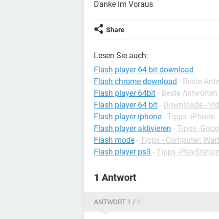
Danke im Voraus
Share
Lesen Sie auch:
Flash player 64 bit download
Flash chrome download
- Beste Ant
Flash player 64bit
- Beste Antworten
Flash player 64 bit
-
Downloads - Vid
Flash player iphone
-
Tipps -iPhone
Flash player aktivieren
-
Tipps -Goo
Flash mode
-
Tipps - Computer: War
Flash player ps3
-
Tipps -PlayStatio
1 Antwort
ANTWORT 1 / 1