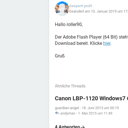
Gesperrt profil
Geändert am 10. Januar 2019 um 17
Hallo roller90,
Der Adobe Flash Player (64 Bit) ste
Download bereit. Klicke
hier
.
Gruß
Ähnliche Threads
Canon LBP-1120 Windows7 64
guardian-angel
-
18. Juni 2013 um 00:19
andyman
-
1. Mai 2015 um 11:49
4 Antworten