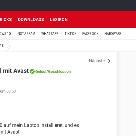
TRICKS
DOWNLOADS
LEXIKON
OWS 10
INSTAGRAM
WHATSAPP
TIKTOK
FACEBOOK
HARDWARE
10
Nächste
l mit Avast
Gelöst
/Geschlossen
 um 08:53
 auf mein Laptop installieret, und es
mit Avast.