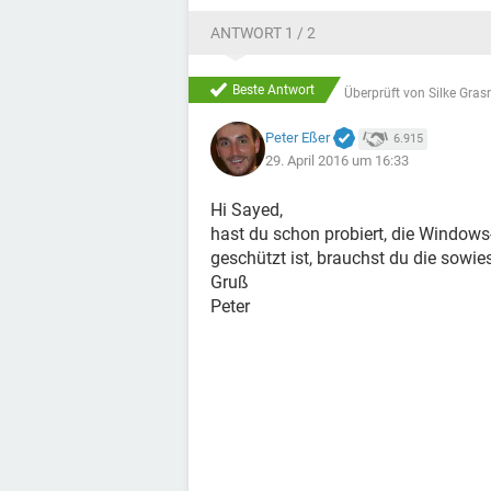
ANTWORT 1 / 2
Beste Antwort
Überprüft von
Silke Gras
Peter Eßer
6.915
29. April 2016 um 16:33
Hi Sayed,
hast du schon probiert, die Windows
geschützt ist, brauchst du die sowi
Gruß
Peter