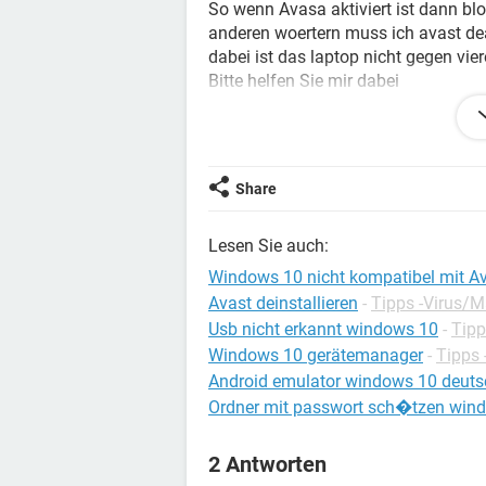
So wenn Avasa aktiviert ist dann blo
anderen woertern muss ich avast deak
dabei ist das laptop nicht gegen vie
Bitte helfen Sie mir dabei
Mit freundlichen Grüßen / With kind
Share
Lesen Sie auch:
Windows 10 nicht kompatibel mit A
Avast deinstallieren
-
Tipps -Virus/
Usb nicht erkannt windows 10
-
Tipp
Windows 10 gerätemanager
-
Tipps
Android emulator windows 10 deuts
Ordner mit passwort sch�tzen win
2 Antworten