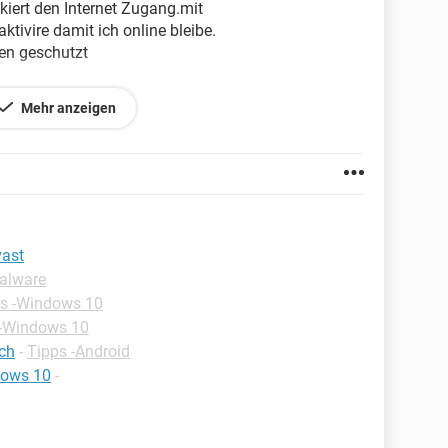
kiert den Internet Zugang.mit
tivire damit ich online bleibe.
ren geschutzt
Mehr anzeigen
 regards
vast
Malware
s -Windows 10
 -Windows 10
ch
-
Tipps -Android
dows 10
-