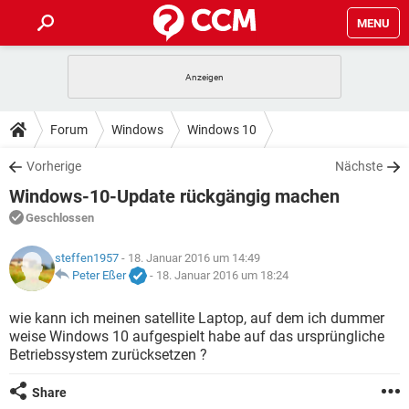
MENU
HOME
SPIELE
STREAMING
TIPPS & TRICKS
Forum
Windows
Windows 10
ANDROID
IOS
SPIELE
STREAMING
DOWNLOADS
Vorherige
Nächste
WINDOWS 10
INSTAGRAM
ANDROID
IOS
Windows-10-Update rückgängig machen
WHATSAPP
SPIELE
TIKTOK
STREAMING
FORUM
WINDOWS 10
INSTAGRAM
Geschlossen
FACEBOOK
ANDROID
HARDWARE
IOS
WHATSAPP
SPIELE
TIKTOK
STREAMING
LEXIKON
steffen1957
- 18. Januar 2016 um 14:49
WINDOWS 10
INSTAGRAM
FACEBOOK
ANDROID
HARDWARE
IOS
Peter Eßer
-
18. Januar 2016 um 18:24
WHATSAPP
SPIELE
TIKTOK
STREAMING
WINDOWS 10
INSTAGRAM
wie kann ich meinen satellite Laptop, auf dem ich dummer
FACEBOOK
ANDROID
HARDWARE
IOS
weise Windows 10 aufgespielt habe auf das ursprüngliche
WHATSAPP
TIKTOK
Betriebssystem zurücksetzen ?
WINDOWS 10
INSTAGRAM
FACEBOOK
HARDWARE
WHATSAPP
TIKTOK
Share