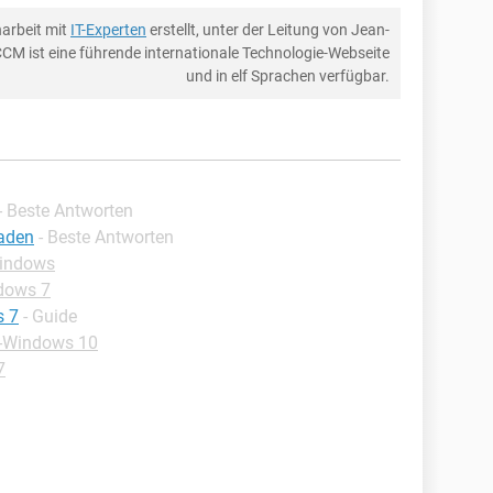
arbeit mit
IT-Experten
erstellt, unter der Leitung von Jean-
CCM ist eine führende internationale Technologie-Webseite
und in elf Sprachen verfügbar.
- Beste Antworten
aden
- Beste Antworten
Windows
dows 7
s 7
- Guide
 -Windows 10
7