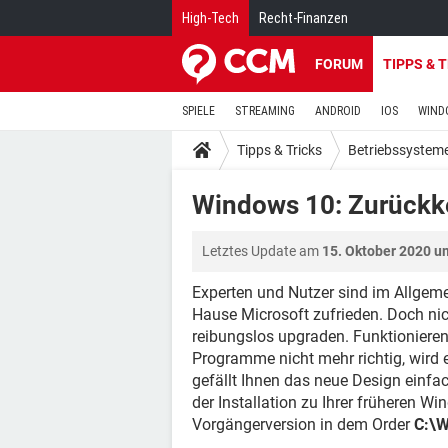
High-Tech
Recht-Finanzen
FORUM
TIPPS & 
SPIELE
STREAMING
ANDROID
IOS
WIND
Tipps & Tricks
Betriebssystem
Windows 10: Zurückk
Letztes Update am
15. Oktober 2020 u
Experten und Nutzer sind im Allge
Hause Microsoft zufrieden. Doch nic
reibungslos upgraden. Funktionier
Programme nicht mehr richtig, wird 
gefällt Ihnen das neue Design einfa
der Installation zu Ihrer früheren 
Vorgängerversion in dem Order
C:\W