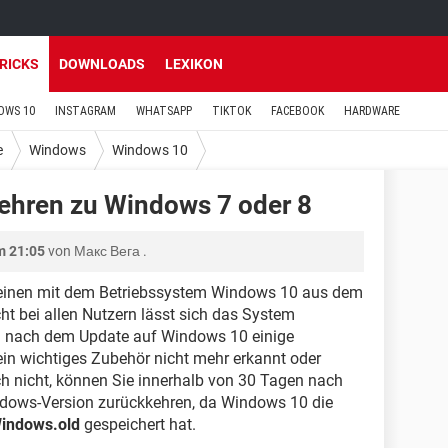
TRICKS
DOWNLOADS
LEXIKON
OWS 10
INSTAGRAM
WHATSAPP
TIKTOK
FACEBOOK
HARDWARE
e
Windows
Windows 10
ehren zu Windows 7 oder 8
m 21:05
von
Макс Вега
.
meinen mit dem Betriebssystem Windows 10 aus dem
ht bei allen Nutzern lässt sich das System
en nach dem Update auf Windows 10 einige
ein wichtiges Zubehör nicht mehr erkannt oder
ch nicht, können Sie innerhalb von 30 Tagen nach
Windows-Version zurückkehren, da Windows 10 die
indows.old
gespeichert hat.