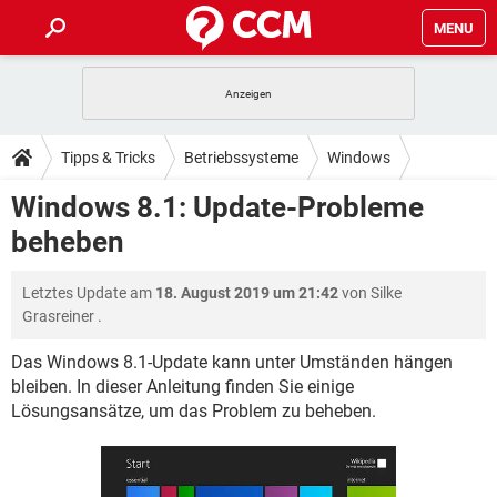
MENU
HOME
SPIELE
STREAMING
TIPPS & TRICKS
Tipps & Tricks
Betriebssysteme
Windows
ANDROID
IOS
SPIELE
STREAMING
DOWNLOADS
Windows 8.1: Update-Probleme
Windows 8
WINDOWS 10
INSTAGRAM
ANDROID
IOS
beheben
WHATSAPP
SPIELE
TIKTOK
STREAMING
FORUM
WINDOWS 10
INSTAGRAM
FACEBOOK
ANDROID
HARDWARE
IOS
Letztes Update am
18. August 2019 um 21:42
von
Silke
WHATSAPP
SPIELE
TIKTOK
STREAMING
LEXIKON
WINDOWS 10
Grasreiner
.
INSTAGRAM
FACEBOOK
ANDROID
HARDWARE
IOS
WHATSAPP
SPIELE
TIKTOK
STREAMING
Das Windows 8.1-Update kann unter Umständen hängen
WINDOWS 10
INSTAGRAM
bleiben. In dieser Anleitung finden Sie einige
FACEBOOK
ANDROID
HARDWARE
IOS
Lösungsansätze, um das Problem zu beheben.
WHATSAPP
TIKTOK
WINDOWS 10
INSTAGRAM
FACEBOOK
HARDWARE
WHATSAPP
TIKTOK