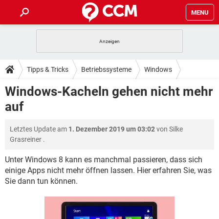
MENU
HOME
SPIELE
STREAMING
TIPPS & TRICKS
Tipps & Tricks
Betriebssysteme
Windows
ANDROID
IOS
SPIELE
STREAMING
DOWNLOADS
Windows-Kacheln gehen nicht mehr
Windows 8
WINDOWS 10
INSTAGRAM
ANDROID
IOS
auf
WHATSAPP
SPIELE
TIKTOK
STREAMING
FORUM
WINDOWS 10
INSTAGRAM
FACEBOOK
ANDROID
HARDWARE
IOS
Letztes Update am
1. Dezember 2019 um 03:02
von
Silke
WHATSAPP
SPIELE
TIKTOK
STREAMING
LEXIKON
WINDOWS 10
Grasreiner
.
INSTAGRAM
FACEBOOK
ANDROID
HARDWARE
IOS
WHATSAPP
SPIELE
TIKTOK
STREAMING
Unter Windows 8 kann es manchmal passieren, dass sich
WINDOWS 10
INSTAGRAM
einige Apps nicht mehr öffnen lassen. Hier erfahren Sie, was
FACEBOOK
ANDROID
HARDWARE
IOS
Sie dann tun können.
WHATSAPP
TIKTOK
WINDOWS 10
INSTAGRAM
FACEBOOK
HARDWARE
WHATSAPP
TIKTOK