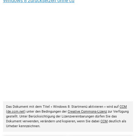
Windows 8 zurücksetzen ohne cd
Das Dokument mit dem Titel « Windows 8: Startmenü aktivieren » wird auf
CCM
(
de.ccm.net
) unter den Bedingungen der
Creative Commons-Lizenz
zur Verfügung
gestellt. Unter Berücksichtigung der Lizenzvereinbarungen dürfen Sie das
Dokument verwenden, verändern und kopieren, wenn Sie dabei
CCM
deutlich als
Urheber kennzeichnen.