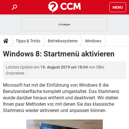
MENU
HOME
SPIELE
STREAMING
TIPPS & TRICKS
Tipps & Tricks
Betriebssysteme
Windows
ANDROID
IOS
SPIELE
STREAMING
DOWNLOADS
Windows 8: Startmenü aktivieren
Windows 8
WINDOWS 10
INSTAGRAM
ANDROID
IOS
WHATSAPP
SPIELE
TIKTOK
STREAMING
FORUM
Letztes Update am
19. August 2019 um 18:04
von
Silke
WINDOWS 10
INSTAGRAM
FACEBOOK
ANDROID
HARDWARE
IOS
Grasreiner
.
WHATSAPP
SPIELE
TIKTOK
STREAMING
LEXIKON
WINDOWS 10
INSTAGRAM
Microsoft hat mit der Einführung von Windows 8 die
FACEBOOK
ANDROID
HARDWARE
IOS
Benutzeroberfläche komplett umgestaltet. Das Startmenü
WHATSAPP
SPIELE
TIKTOK
STREAMING
WINDOWS 10
INSTAGRAM
wurde darüber hinaus entfernt und deaktiviert. Wir stellen
FACEBOOK
ANDROID
HARDWARE
IOS
Ihnen paar Methoden vor, mit denen Sie das klassische
WHATSAPP
TIKTOK
Startmenü wieder aktivieren und anpassen können.
WINDOWS 10
INSTAGRAM
FACEBOOK
HARDWARE
WHATSAPP
TIKTOK