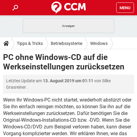
MENU
HOME
SPIELE
STREAMING
TIPPS & TRICKS
Tipps & Tricks
Betriebssysteme
Windows
ANDROID
IOS
SPIELE
STREAMING
DOWNLOADS
PC ohne Windows-CD auf die
WINDOWS 10
INSTAGRAM
ANDROID
IOS
Werkseinstellungen zurücksetzen
WHATSAPP
SPIELE
TIKTOK
STREAMING
FORUM
WINDOWS 10
INSTAGRAM
FACEBOOK
ANDROID
HARDWARE
IOS
Letztes Update am
13. August 2019 um 01:11
von
Silke
WHATSAPP
SPIELE
TIKTOK
STREAMING
LEXIKON
WINDOWS 10
Grasreiner
.
INSTAGRAM
FACEBOOK
ANDROID
HARDWARE
IOS
WHATSAPP
SPIELE
TIKTOK
STREAMING
Wenn Ihr Windows-PC nicht startet, wiederholt abstürzt oder
WINDOWS 10
INSTAGRAM
Sie ihn einfach reinigen möchten, so können Sie ihn auf die
FACEBOOK
ANDROID
HARDWARE
IOS
Werkseinstellungen zurücksetzen. Dafür benötigen Sie die
WHATSAPP
TIKTOK
WINDOWS 10
INSTAGRAM
Original-Windows-Installations-CD bzw. -DVD. Wenn Sie die
FACEBOOK
HARDWARE
Windows-CD/DVD zum Beispiel verloren haben, kann dieser
WHATSAPP
TIKTOK
Vorgang komplizierter werden. Wir erklären Ihnen, wie das