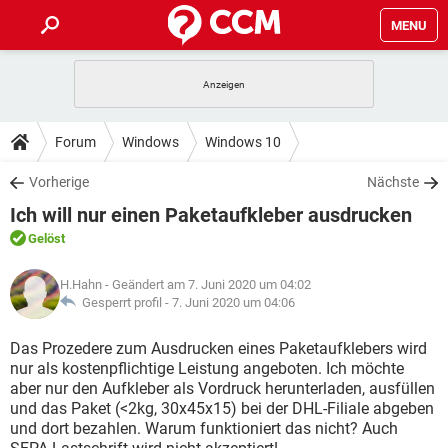
MENU
HOME
SPIELE
STREAMING
TIPPS & TRICKS
Forum
Windows
Windows 10
ANDROID
IOS
SPIELE
STREAMING
DOWNLOADS
Vorherige
Nächste
WINDOWS 10
INSTAGRAM
ANDROID
IOS
Ich will nur einen Paketaufkleber ausdrucken
WHATSAPP
SPIELE
TIKTOK
STREAMING
FORUM
WINDOWS 10
INSTAGRAM
Gelöst
FACEBOOK
ANDROID
HARDWARE
IOS
WHATSAPP
SPIELE
TIKTOK
STREAMING
LEXIKON
WINDOWS 10
H.Hahn
- Geändert am 7. Juni 2020 um 04:02
INSTAGRAM
FACEBOOK
ANDROID
HARDWARE
IOS
Gesperrt profil -
7. Juni 2020 um 04:06
WHATSAPP
SPIELE
TIKTOK
STREAMING
WINDOWS 10
INSTAGRAM
Das Prozedere zum Ausdrucken eines Paketaufklebers wird
FACEBOOK
ANDROID
HARDWARE
IOS
nur als kostenpflichtige Leistung angeboten. Ich möchte
WHATSAPP
TIKTOK
aber nur den Aufkleber als Vordruck herunterladen, ausfüllen
WINDOWS 10
INSTAGRAM
FACEBOOK
HARDWARE
und das Paket (<2kg, 30x45x15) bei der DHL-Filiale abgeben
WHATSAPP
TIKTOK
und dort bezahlen. Warum funktioniert das nicht? Auch