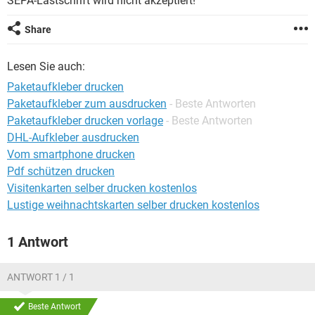
SEPA-Lastschrift wird nicht akzeptiert!
FACEBOOK
HARDWARE
Share
Lesen Sie auch:
Paketaufkleber drucken
Paketaufkleber zum ausdrucken
- Beste Antworten
Paketaufkleber drucken vorlage
- Beste Antworten
DHL-Aufkleber ausdrucken
Vom smartphone drucken
Pdf schützen drucken
Visitenkarten selber drucken kostenlos
Lustige weihnachtskarten selber drucken kostenlos
1 Antwort
ANTWORT 1 / 1
Beste Antwort