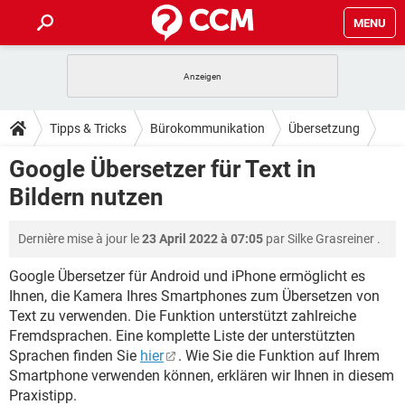
MENU
HOME
SPIELE
STREAMING
TIPPS & TRICKS
Tipps & Tricks
Bürokommunikation
Übersetzung
ANDROID
IOS
SPIELE
STREAMING
DOWNLOADS
Google Übersetzer für Text in
WINDOWS 10
INSTAGRAM
ANDROID
IOS
Bildern nutzen
WHATSAPP
SPIELE
TIKTOK
STREAMING
FORUM
WINDOWS 10
INSTAGRAM
FACEBOOK
ANDROID
HARDWARE
IOS
Dernière mise à jour le
23 April 2022 à 07:05
par
Silke Grasreiner
.
WHATSAPP
SPIELE
TIKTOK
STREAMING
LEXIKON
WINDOWS 10
INSTAGRAM
FACEBOOK
ANDROID
HARDWARE
IOS
Google Übersetzer für Android und iPhone ermöglicht es
WHATSAPP
SPIELE
TIKTOK
STREAMING
Ihnen, die Kamera Ihres Smartphones zum Übersetzen von
WINDOWS 10
INSTAGRAM
Text zu verwenden. Die Funktion unterstützt zahlreiche
FACEBOOK
ANDROID
HARDWARE
IOS
Fremdsprachen. Eine komplette Liste der unterstützten
WHATSAPP
TIKTOK
WINDOWS 10
INSTAGRAM
Sprachen finden Sie
hier
. Wie Sie die Funktion auf Ihrem
FACEBOOK
HARDWARE
Smartphone verwenden können, erklären wir Ihnen in diesem
WHATSAPP
TIKTOK
Praxistipp.