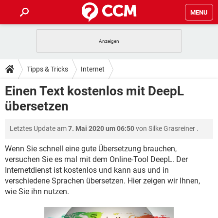
MENU
HOME
SPIELE
STREAMING
TIPPS & TRICKS
Tipps & Tricks
Internet
ANDROID
IOS
SPIELE
STREAMING
DOWNLOADS
Einen Text kostenlos mit DeepL
WINDOWS 10
INSTAGRAM
ANDROID
IOS
übersetzen
WHATSAPP
SPIELE
TIKTOK
STREAMING
FORUM
WINDOWS 10
INSTAGRAM
FACEBOOK
ANDROID
HARDWARE
IOS
Letztes Update am
7. Mai 2020 um 06:50
von
Silke Grasreiner
.
WHATSAPP
SPIELE
TIKTOK
STREAMING
LEXIKON
WINDOWS 10
INSTAGRAM
FACEBOOK
ANDROID
HARDWARE
IOS
Wenn Sie schnell eine gute Übersetzung brauchen,
WHATSAPP
SPIELE
TIKTOK
STREAMING
versuchen Sie es mal mit dem Online-Tool DeepL. Der
WINDOWS 10
INSTAGRAM
Internetdienst ist kostenlos und kann aus und in
FACEBOOK
ANDROID
HARDWARE
IOS
verschiedene Sprachen übersetzen. Hier zeigen wir Ihnen,
WHATSAPP
TIKTOK
WINDOWS 10
INSTAGRAM
wie Sie ihn nutzen.
FACEBOOK
HARDWARE
WHATSAPP
TIKTOK