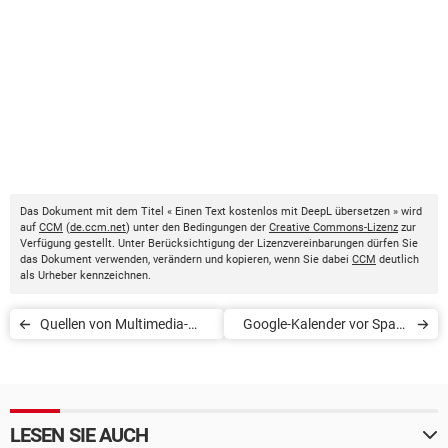
Das Dokument mit dem Titel « Einen Text kostenlos mit DeepL übersetzen » wird
auf
CCM
(
de.ccm.net
) unter den Bedingungen der
Creative Commons-Lizenz
zur
Verfügung gestellt. Unter Berücksichtigung der Lizenzvereinbarungen dürfen Sie
das Dokument verwenden, verändern und kopieren, wenn Sie dabei
CCM
deutlich
als Urheber kennzeichnen.
Quellen von Multimedia-
Google-Kalender vor Spam
Inhalten herausfinden und
schützen
prüfen
LESEN SIE AUCH