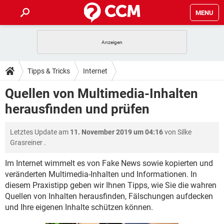
MENU
HOME
SPIELE
STREAMING
TIPPS & TRICKS
Tipps & Tricks
Internet
ANDROID
IOS
SPIELE
STREAMING
DOWNLOADS
Quellen von Multimedia-Inhalten
WINDOWS 10
INSTAGRAM
ANDROID
IOS
herausfinden und prüfen
WHATSAPP
SPIELE
TIKTOK
STREAMING
FORUM
WINDOWS 10
INSTAGRAM
FACEBOOK
ANDROID
HARDWARE
IOS
Letztes Update am
11. November 2019 um 04:16
von
Silke
WHATSAPP
SPIELE
TIKTOK
STREAMING
LEXIKON
WINDOWS 10
Grasreiner
.
INSTAGRAM
FACEBOOK
ANDROID
HARDWARE
IOS
WHATSAPP
SPIELE
TIKTOK
STREAMING
Im Internet wimmelt es von Fake News sowie kopierten und
WINDOWS 10
INSTAGRAM
veränderten Multimedia-Inhalten und Informationen. In
FACEBOOK
ANDROID
HARDWARE
IOS
diesem Praxistipp geben wir Ihnen Tipps, wie Sie die wahren
WHATSAPP
TIKTOK
WINDOWS 10
INSTAGRAM
Quellen von Inhalten herausfinden, Fälschungen aufdecken
FACEBOOK
HARDWARE
und Ihre eigenen Inhalte schützen können.
WHATSAPP
TIKTOK