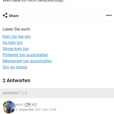
Was habe ich nicht berücksichtigt?
FACEBOOK
HARDWARE
Share
Lesen Sie auch:
Kein ton bei sky
Xp kein ton
Skype kein ton
Pinterest ton ausschalten
Messenger ton ausschalten
Sky go laptop
2 Antworten
ANTWORT 1 / 2
pico.l
637
3. September 2017 um 12:49