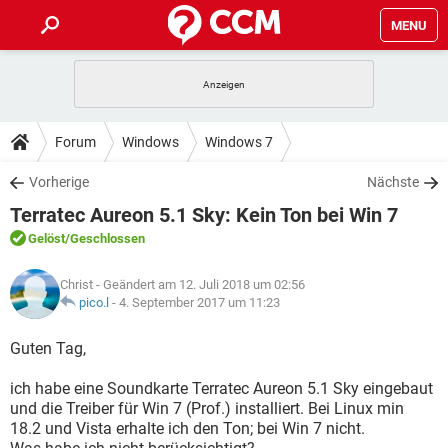
MENU
HOME
SPIELE
STREAMING
TIPPS & TRICKS
Forum
Windows
Windows 7
ANDROID
IOS
SPIELE
STREAMING
DOWNLOADS
Vorherige
Nächste
WINDOWS 10
INSTAGRAM
ANDROID
IOS
Terratec Aureon 5.1 Sky: Kein Ton bei Win 7
WHATSAPP
SPIELE
TIKTOK
STREAMING
FORUM
WINDOWS 10
INSTAGRAM
Gelöst
/Geschlossen
FACEBOOK
ANDROID
HARDWARE
IOS
WHATSAPP
SPIELE
TIKTOK
STREAMING
LEXIKON
WINDOWS 10
Christ
- Geändert am 12. Juli 2018 um 02:56
INSTAGRAM
FACEBOOK
ANDROID
HARDWARE
IOS
pico.l
-
4. September 2017 um 11:23
WHATSAPP
SPIELE
TIKTOK
STREAMING
WINDOWS 10
INSTAGRAM
Guten Tag,
FACEBOOK
ANDROID
HARDWARE
IOS
WHATSAPP
TIKTOK
ich habe eine Soundkarte Terratec Aureon 5.1 Sky eingebaut
WINDOWS 10
INSTAGRAM
FACEBOOK
HARDWARE
und die Treiber für Win 7 (Prof.) installiert. Bei Linux min
WHATSAPP
TIKTOK
18.2 und Vista erhalte ich den Ton; bei Win 7 nicht.